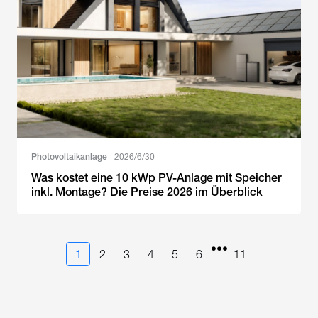
Photovoltaikanlage
2026/6/30
Was kostet eine 10 kWp PV-Anlage mit Speicher
inkl. Montage? Die Preise 2026 im Überblick
•••
1
2
3
4
5
6
11