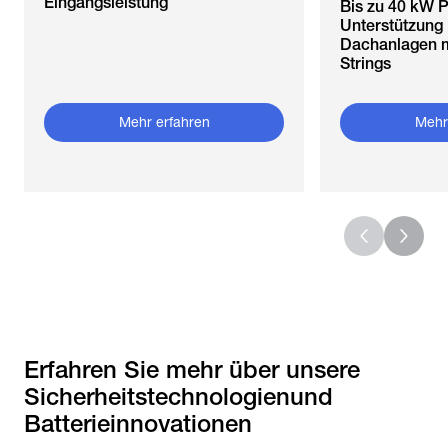
Eingangsleistung
Bis zu 40 kW P
Unterstützung
Dachanlagen mi
Strings
Mehr erfahren
Mehr
Erfahren Sie mehr über unsere
Sicherheitstechnologienund
Batterieinnovationen