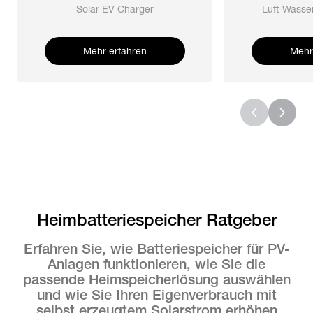
Solar EV Charger
Luft-Wass
Mehr erfahren
Mehr
Heimbatteriespeicher Ratgeber
Erfahren Sie, wie Batteriespeicher für PV-
Anlagen funktionieren, wie Sie die
passende Heimspeicherlösung auswählen
und wie Sie Ihren Eigenverbrauch mit
selbst erzeugtem Solarstrom erhöhen