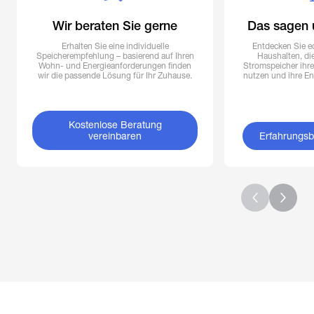
Wir beraten Sie gerne
Das sagen 
Erhalten Sie eine individuelle
Entdecken Sie e
Speicherempfehlung – basierend auf Ihren
Haushalten, di
Wohn- und Energieanforderungen finden
Stromspeicher ihre 
wir die passende Lösung für Ihr Zuhause.
nutzen und ihre En
Kostenlose Beratung
vereinbaren
Erfahrungsb