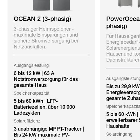
OCEAN 2 (3-phasig)
PowerOcean
phasig)
3-phasiger Heimspeicher –
maximale Einsparungen und
Für Hauseigen
sichere Stromversorgung bei
Energiebedarf
Netzausfällen.
Solarenergienu
Häuser und ko
Dachstrukturen
Ausgangsleistung
6 bis 12 kW | 63 A
Ausgangsleistun
Notstromversorgung für das
gesamte Haus
Bis zu 29,9 kW
Energieversor
Speicherkapazität
gesamte Zuha
5 bis 60 kWh | LFP-
Speicherkapazitä
Batteriezellen, über 10 000
Ladezyklen
5 bis 60 kWh |
erweiterbarer 
Solareffizienz
Haushalte
3 unabhängige MPPT-Tracker |
Solareingang
Bis 24 kW maximale PV-