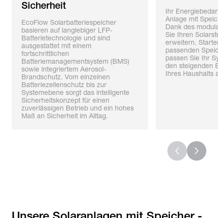
Sicherheit
Ihr Energiebedarf
Anlage mit Speic
EcoFlow Solarbatteriespeicher
Dank des modul
basieren auf langlebiger LFP-
Sie Ihren Solarst
Batterietechnologie und sind
erweitern. Starte
ausgestattet mit einem
passenden Speic
fortschrittlichen
passen Sie Ihr S
Batteriemanagementsystem (BMS)
den steigenden 
sowie integriertem Aerosol-
Ihres Haushalts 
Brandschutz. Vom einzelnen
Batteriezellenschutz bis zur
Systemebene sorgt das intelligente
Sicherheitskonzept für einen
zuverlässigen Betrieb und ein hohes
Maß an Sicherheit im Alltag.
Unsere Solaranlagen mit Speicher -