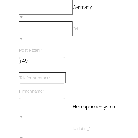
Germany
Ort*
+49
Heimspeichersystem
Ich bin _*