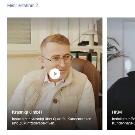
Mehr erfahren
Krasniqi GmbH
HKM
Installateur Krasniqi über Qualität, Kundennutzen
Installateur B
und Zukunftsperspektiven.
Kundennähe un