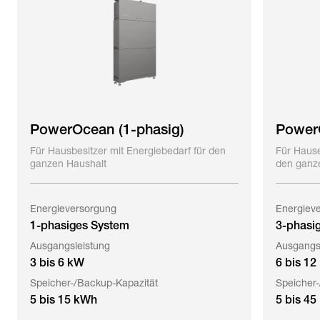
PowerOcean (1-phasig)
PowerO
Für Hausbesitzer mit Energiebedarf für den
Für Hause
ganzen Haushalt
den ganz
Energieversorgung
Energiev
1-phasiges System
3-phasi
Ausgangsleistung
Ausgangs
3 bis 6 kW
6 bis 12
Speicher-/Backup-Kapazität
Speicher-
5 bis 15 kWh
5 bis 4