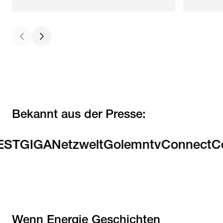
Bekannt aus der Presse:
T
GIGA
Netzwelt
Golem
ntv
Connect
Com
Wenn Energie Geschichten