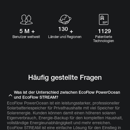
100
2
790
110
3
903
120
4
1016
130
5
 M +
 +
1129
140
Benutzer weltweit
Länder und Regionen
Patentierte
Technologien
Häufig gestellte Fragen
Was ist der Unterschied zwischen EcoFlow PowerOcean
und EcoFlow STREAM?
EcoFlow PowerOcean ist ein leistungsstarker, professioneller
Solarbatteriespeicher für Privathaushalte mit viel Speicher für
Solarenergie. Kunden können damit einen höheren solaren
Eigenverbrauch, Energie-Backup für den kompletten Haushalt,
vollständige Energieunabhängigkeit und mehr erreichen.
EcoFlow STREAM ist eine einfache Lösung für den Einstieg in