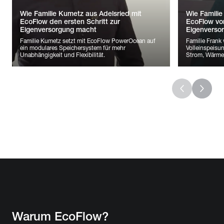
Wie Familie Kumetz aus Adelsried mit
Wie Familie
EcoFlow den ersten Schritt zur
EcoFlow vo
Eigenversorgung macht
Eigenverso
Familie Kumetz setzt mit EcoFlow PowerOcean auf
Familie Frank
ein modulares Speichersystem für mehr
Volleinspeisu
Unabhängigkeit und Flexibilität.
Strom, Wärme 
10
20
30
40
113
50
226
60
339
70
452
80
565
90
Warum EcoFlow?
1
677