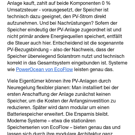
Anlage kauft, zahlt auf beide Komponenten 0 %
Umsatzsteuer - vorausgesetzt, der Speicher ist
technisch dazu geeignet, den PV-Strom direkt
aufzunehmen. Und bei Nachrüstungen? Sofern der
Speicher eindeutig der PV-Anlage zugeordnet ist und
nicht primär andere Energiequellen speichert, entfällt
die Steuer auch hier. Entscheidend ist die sogenannte
PV-Bezugsbindung – also der Nachweis, dass der
Speicher überwiegend Solarstrom nutzt und technisch
korrekt in das Gesamtsystem eingebunden ist. Systeme
wie
PowerOcean von EcoFlow
leisten genau das.
Viele Eigentümer können ihre PV-Anlagen durch
Neuregelung flexibler planen: Man installiert bei der
ersten Anschaffung der Anlage zunächst keinen
Speicher, um die Kosten der Anfangsinvestition zu
reduzieren. Später wird dann modular um einen
Batteriespeicher erweitert. Die Ersparnis bleibt.
Moderne Systeme – etwa die stationären
Speicherserien von EcoFlow – bieten genau das und
lassen sich durch ihre modulare Architektur ganz