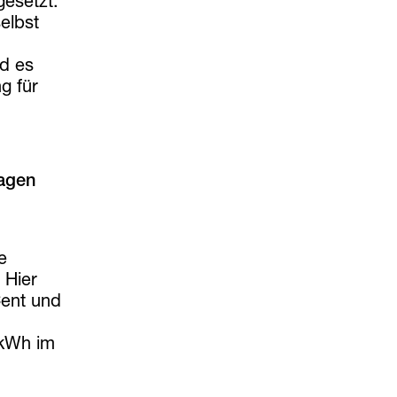
gesetzt.
elbst
nd es
g für
lagen
e
 Hier
Cent und
 kWh im