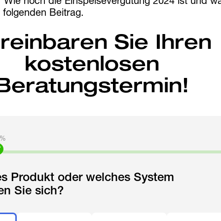
. Wie hoch die Einspeisevergütung 2024 ist und w
 folgenden Beitrag.
reinbaren Sie Ihren
kostenlosen
Beratungstermin!
%
es Produkt oder welches System
ren Sie sich?