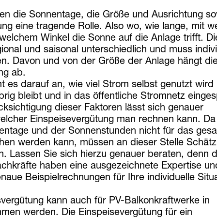
len die Sonnentage, die Größe und Ausrichtung so
ng eine tragende Rolle. Also wo, wie lange, mit w
 welchem Winkel die Sonne auf die Anlage trifft. Di
gional und saisonal unterschiedlich und muss indivi
n. Davon und von der Größe der Anlage hängt di
ng ab.
es darauf an, wie viel Strom selbst genutzt wird
ig bleibt und in das öffentliche Stromnetz einges
ksichtigung dieser Faktoren lässt sich genauer
welcher Einspeisevergütung man rechnen kann. Da
entage und der Sonnenstunden nicht für das ges
hen werden kann, müssen an dieser Stelle Schät
n. Lassen Sie sich hierzu genauer beraten, denn d
achkräfte haben eine ausgezeichnete Expertise un
enaue Beispielrechnungen für Ihre individuelle Situ
svergütung kann auch für PV-Balkonkraftwerke in
en werden. Die Einspeisevergütung für ein