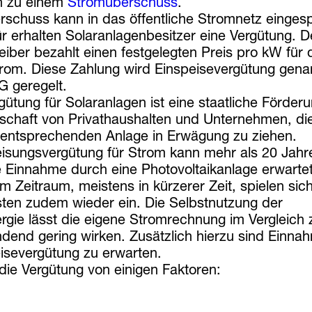
 zu einem
Stromüberschuss
.
schuss kann in das öffentliche Stromnetz eingesp
 erhalten Solaranlagenbesitzer eine Vergütung. D
reiber bezahlt einen festgelegten Preis pro kW für
trom. Diese Zahlung wird Einspeisevergütung gena
G geregelt.
gütung für Solaranlagen ist eine staatliche Förder
tschaft von Privathaushalten und Unternehmen, di
er entsprechenden Anlage in Erwägung zu ziehen.
eisungsvergütung für Strom kann mehr als 20 Jahr
e Einnahme durch eine Photovoltaikanlage erwarte
m Zeitraum, meistens in kürzerer Zeit, spielen sic
ten zudem wieder ein. Die Selbstnutzung der
ergie lässt die eigene Stromrechnung im Vergleich 
dend gering wirken. Zusätzlich hierzu sind Einna
isevergütung zu erwarten.
 die Vergütung von einigen Faktoren: