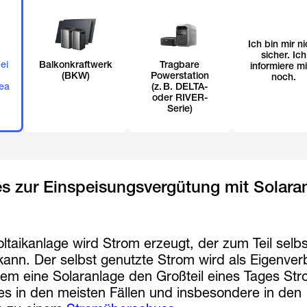
Ich bin mir ni
sicher. Ich
ei
Balkonkraftwerk
Tragbare
informiere m
(BKW)
Powerstation
noch.
ea
(z. B. DELTA-
oder RIVER-
Serie)
s zur Einspeisungsvergütung mit Solara
oltaikanlage wird Strom erzeugt, der zum Teil selbs
kann. Der selbst genutzte Strom wird als Eigenve
em eine Solaranlage den Großteil eines Tages St
es in den meisten Fällen und insbesondere in den