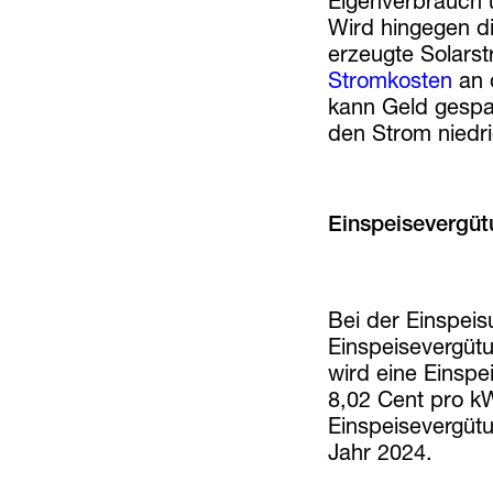
Eigenverbrauch u
Wird hingegen d
erzeugte Solarst
Stromkosten
an 
kann Geld gespar
den Strom niedri
Einspeisevergüt
Bei der Einspei
Einspeisevergütun
wird eine Einsp
8,02 Cent pro kW
Einspeisevergüt
Jahr 2024.