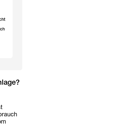
cht
ich
nlage?
t
rbrauch
rom