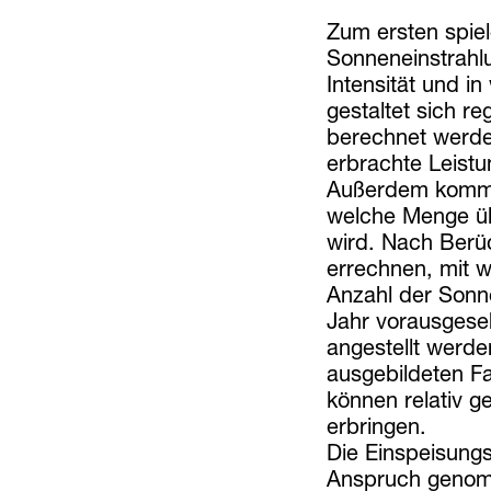
Zum ersten spie
Sonneneinstrahlu
Intensität und in
gestaltet sich re
berechnet werde
erbrachte Leistu
Außerdem kommt 
welche Menge übr
wird. Nach Berüc
errechnen, mit 
Anzahl der Sonn
Jahr vorausgese
angestellt werde
ausgebildeten F
können relativ g
erbringen.
Die Einspeisung
Anspruch genomm