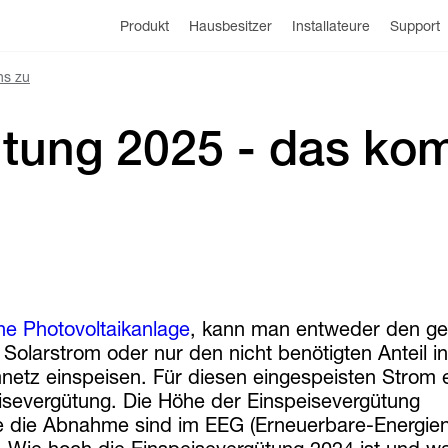
Produkt
Hausbesitzer
Installateure
Support
ns zu
ütung 2025 - das ko
ne Photovoltaikanlage
, kann man entweder den g
 Solarstrom oder nur den nicht benötigten Anteil i
mnetz einspeisen. Für diesen eingespeisten Strom e
isevergütung. Die Höhe der Einspeisevergütung
e die Abnahme sind im EEG (Erneuerbare-Energie