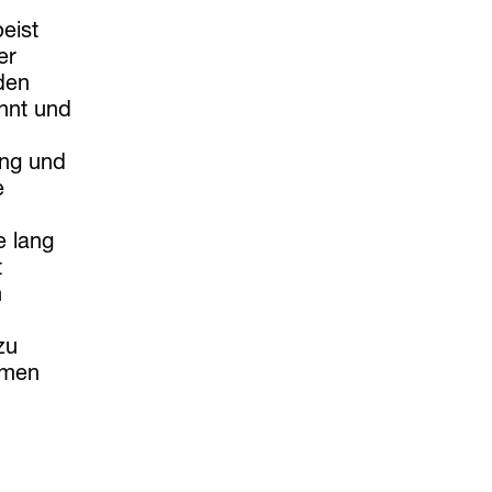
eist
er
 den
nnt und
ung und
e
e lang
t
h
zu
hmen