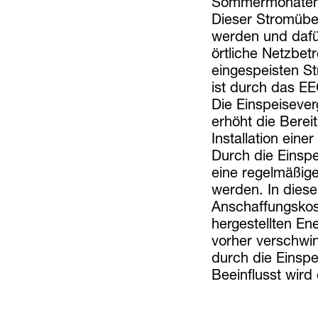
Sommermonaten
Dieser Stromüber
werden und dafür
örtliche Netzbet
eingespeisten S
ist durch das EE
Die Einspeisever
erhöht die Berei
Installation ein
Durch die Einsp
eine regelmäßig
werden. In diese
Anschaffungskos
hergestellten En
vorher verschwin
durch die Einspe
Beeinflusst wird