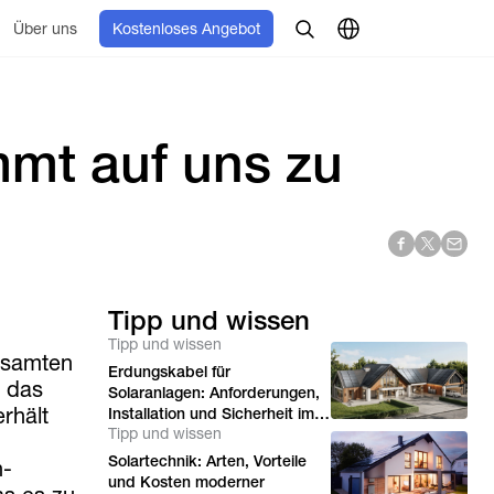
Über uns
Kostenloses Angebot
mmt auf uns zu
Tipp und wissen
Tipp und wissen
esamten
Erdungskabel für
n das
Solaranlagen: Anforderungen,
rhält
Installation und Sicherheit im
Tipp und wissen
Überblick
Solartechnik: Arten, Vorteile
n-
und Kosten moderner