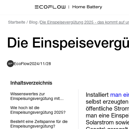
Startseite
/
Blog
/
Die Einspeisevergütung 2025 - das kommt auf u
Die Einspeiseverg
EcoFlow
2024/11/28
Inhaltsverzeichnis
Installiert
man ei
Wissenswertes zur
Einspeisungsvergütung mit
selbst erzeugten
Solaranlage?
öffentliche Stro
Wie hoch ist die
Einspeisungsvergütung 2025?
man eine Einspe
Solarstrom sowi
Besteht eine Zeitspanne für die
Einspeisungsvergütung?