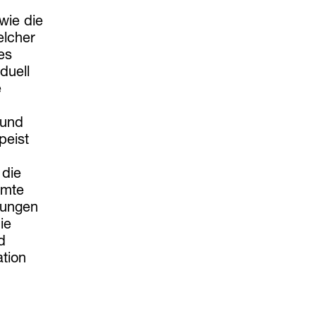
wie die
elcher
es
duell
e
 und
peist
 die
amte
zungen
ie
d
ation