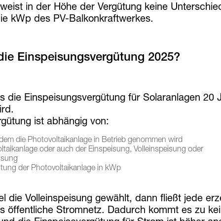
weist in der Höhe der Vergütung keine Unterschie
 die kWp des PV-Balkonkraftwerkes.
 die Einspeisungsvergütung 2025?
ass die Einspeisungsvergütung für Solaranlagen 20 
ird.
gütung ist abhängig von:
 dem die Photovoltaikanlage in Betrieb genommen wird
oltaikanlage oder auch der Einspeisung, Volleinspeisung oder
isung
stung der Photovoltaikanlage in kWp
l die Volleinspeisung gewählt, dann fließt jede er
s öffentliche Stromnetz. Dadurch kommt es zu ke