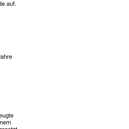
de auf.
Jahre
zeugte
inem