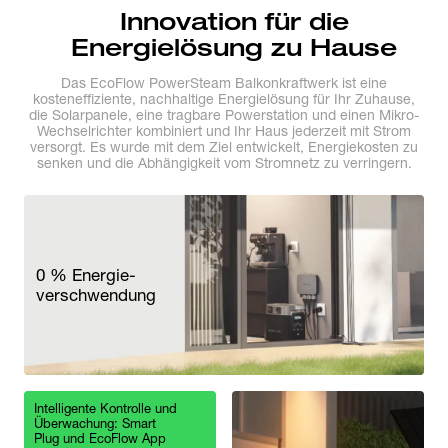
Innovation für die
Energielösung zu Hause
Das EcoFlow PowerSteam Balkonkraftwerk ist eine
kosteneffiziente, nachhaltige Energielösung für Ihr Zuhause,
die Solarpanele, eine tragbare Powerstation und einen Mikro-
Wechselrichter kombiniert und Ihr Haus jederzeit mit Strom
versorgt. Es wurde mit dem Ziel entwickelt, Energiekosten zu
senken und die Abhängigkeit vom Stromnetz zu verringern.
0 % Energie-
verschwendung
Intelligente Kontrolle und
Überwachung: Smart
Plug und EcoFlow App