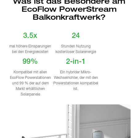
Was ist das Besondere am
EcoFlow PowerStream
Balkonkraftwerk?
3.5x
24
mal höhere Einsparungen
Stunden Nutzung
bei den Energiekosten
kostenloser Solarenergie
99%
2-in-1
Kompatibel mit allen
Ein hybrider Mikro-
EcoFlow Powerstationen
Wechselrichter, der mit den
und 99 % der auf dem
Powerstationen kompatibel
Markt erhältlichen
ist.
Solarpanele