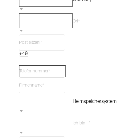
Ort*
+49
Heimspeichersystem
Ich bin _*