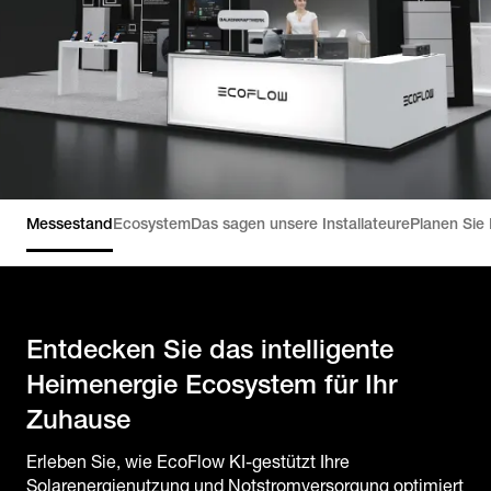
Messestand
Ecosystem
Das sagen unsere Installateure
Planen Sie
Entdecken Sie das intelligente
Heimenergie Ecosystem für Ihr
Zuhause
Erleben Sie, wie EcoFlow KI-gestützt Ihre
Solarenergienutzung und Notstromversorgung optimiert