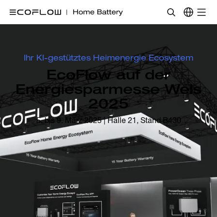
Ihr KI-gestütztes Heimenergie Ecosystem
EcoFlow auf der
Energiesparmesse Wels
2025
5. bis 9. März 2025 | Halle 21, Stand B430