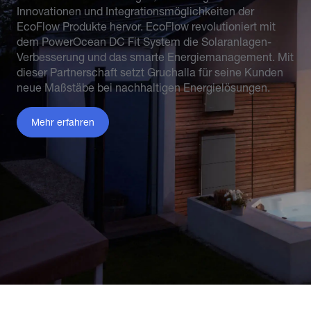
Innovationen und Integrationsmöglichkeiten der
EcoFlow Produkte hervor. EcoFlow revolutioniert mit
dem PowerOcean DC Fit System die Solaranlagen-
Verbesserung und das smarte Energiemanagement. Mit
dieser Partnerschaft setzt Gruchalla für seine Kunden
neue Maßstäbe bei nachhaltigen Energielösungen.
Mehr erfahren