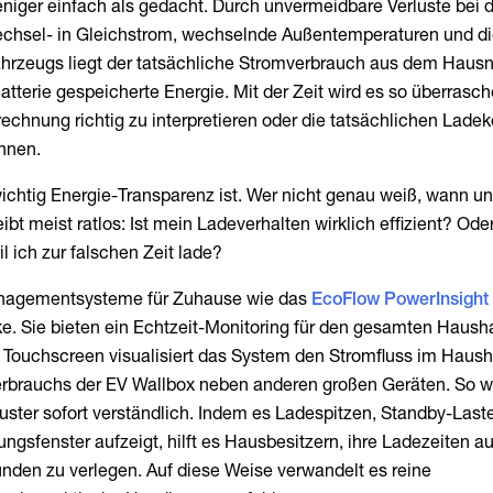
niger einfach als gedacht. Durch unvermeidbare Verluste bei 
hsel- in Gleichstrom, wechselnde Außentemperaturen und d
hrzeugs liegt der tatsächliche Stromverbrauch aus dem Hausn
Batterie gespeicherte Energie. Mit der Zeit wird es so überrasc
rechnung richtig zu interpretieren oder die tatsächlichen Lade
hnen.
 wichtig Energie-Transparenz ist. Wer nicht genau weiß, wann un
ibt meist ratlos: Ist mein Ladeverhalten wirklich effizient? Ode
il ich zur falschen Zeit lade?
nagementsysteme für Zuhause wie das
EcoFlow PowerInsight
e. Sie bieten ein Echtzeit-Monitoring für den gesamten Haush
n Touchscreen visualisiert das System den Stromfluss im Haush
Verbrauchs der EV Wallbox neben anderen großen Geräten. So w
ster sofort verständlich. Indem es Ladespitzen, Standby-Last
ngsfenster aufzeigt, hilft es Hausbesitzern, ihre Ladezeiten au
nden zu verlegen. Auf diese Weise verwandelt es reine