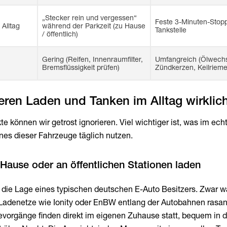
„Stecker rein und vergessen“
Feste 3-Minuten-Stop
Alltag
während der Parkzeit (zu Hause
Tankstelle
/ öffentlich)
Gering (Reifen, Innenraumfilter,
Umfangreich (Ölwechsel
Bremsflüssigkeit prüfen)
Zündkerzen, Keilrieme
eren Laden und Tanken im Alltag wirklic
e können wir getrost ignorieren. Viel wichtiger ist, was im ec
ines dieser Fahrzeuge täglich nutzen.
n die Lage eines typischen deutschen E-Auto Besitzers. Zwar 
 Ladenetze wie Ionity oder EnBW entlang der Autobahnen rasan
evorgänge finden direkt im eigenen Zuhause statt, bequem in 