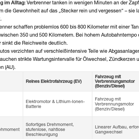
g im Alltag:
Verbrenner tanken in wenigen Minuten an der Zapf
rn die Gewohnheit auf das „Stecker rein und vergessen“ – sie 
.
enner schaffen problemlos 600 bis 800 Kilometer mit einer Tan
 zwischen 350 und 500 Kilometern. Bei hohem Autobahntempo 
 sinkt die Reichweite deutlich.
utos verzichten auf verschleißintensive Teile wie Abgasanlage
 brauchen strikte Wartungsintervalle für Ölwechsel, Zündkerzen 
n (AU).
Fahrzeug mit
Reines Elektrofahrzeug (EV)
Verbrennungsmotor
(Benzin/Diesel)
Fahrzeug mit
Elektromotor & Lithium-Ionen-
Verbrennungsmotor
Batterie
(Benzin/Diesel)
Sofortiges Drehmoment,
Linearer Aufbau, erfor
rehmoment
stufenlose, nahtlose
Gangwechsel
Beschleunigung