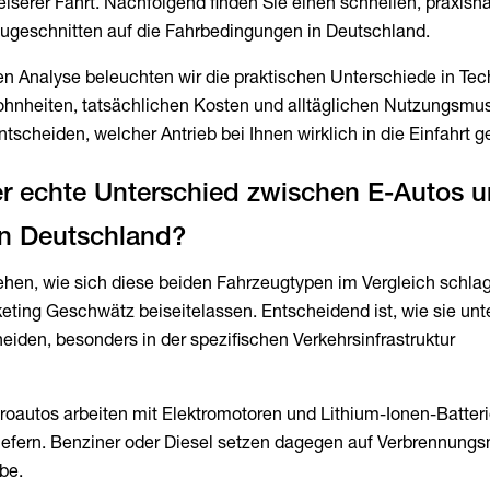
eiserer Fahrt. Nachfolgend finden Sie einen schnellen, praxis
 zugeschnitten auf die Fahrbedingungen in Deutschland.
n Analyse beleuchten wir die praktischen Unterschiede in Tec
hnheiten, tatsächlichen Kosten und alltäglichen Nutzungsmus
ntscheiden, welcher Antrieb bei Ihnen wirklich in die Einfahrt g
der echte Unterschied zwischen E-Autos 
ehen, wie sich diese beiden Fahrzeugtypen im Vergleich schla
ting Geschwätz beiseitelassen. Entscheidend ist, wie sie unt
den, besonders in der spezifischen Verkehrsinfrastruktur
troautos arbeiten mit Elektromotoren und Lithium-Ionen-Batteri
iefern. Benziner oder Diesel setzen dagegen auf Verbrennung
be.