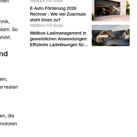
nahen
Wallbox mit Solar
E‑Auto‑Förderung 2026
Rechner : Wie viel Zuschuss
steht Ihnen zu?
hnik,
Wallbox mit Solar
tern. So
Wallbox-Lastmanagement in
ehört.
gewerblichen Anwendungen:
Effiziente Ladelösungen für
mehrere Elektrofahrzeuge
und
gen,
er realen
en, die
smotoren