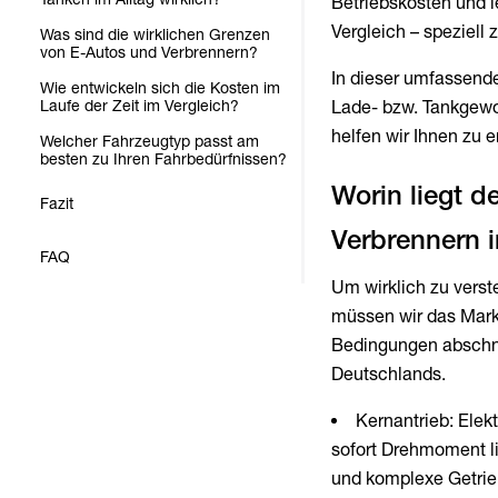
Betriebskosten und l
Vergleich – speziell
Was sind die wirklichen Grenzen
von E-Autos und Verbrennern?
In dieser umfassende
Wie entwickeln sich die Kosten im
Laufe der Zeit im Vergleich?
Lade- bzw. Tankgewo
helfen wir Ihnen zu e
Welcher Fahrzeugtyp passt am
besten zu Ihren Fahrbedürfnissen?
Worin liegt 
Fazit
FAQ
Um wirklich zu verst
müssen wir das Marke
Bedingungen abschnei
Deutschlands.
Kernantrieb: Elek
sofort Drehmoment l
und komplexe Getrie