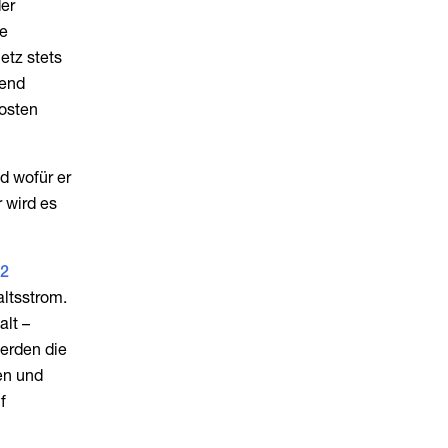
der
ie
etz stets
hend
kosten
d wofür er
r wird es
 2
altsstrom.
alt –
erden die
en und
f