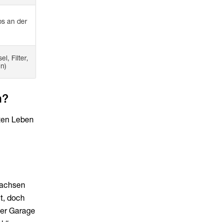
ps an der
, Filter,
n)
h?
hten Leben
wachsen
t, doch
der Garage