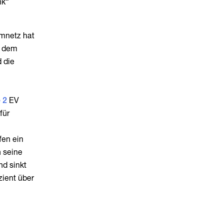
nk“
omnetz hat
f dem
 die
 2
EV
für
fen ein
 seine
nd sinkt
zient über