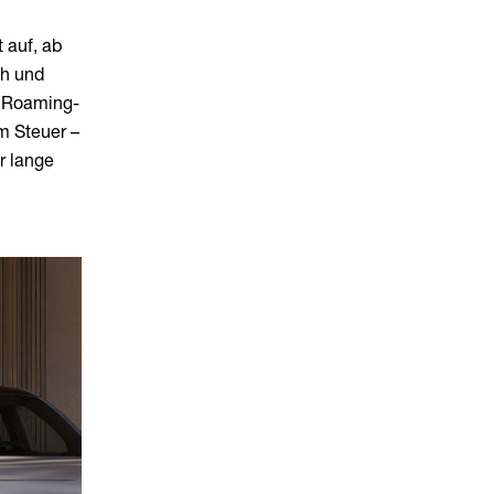
 auf, ab
ch und
t Roaming-
m Steuer –
r lange