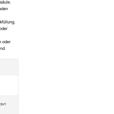
säule.
laden
kfüllung.
oder
n oder
und
dert