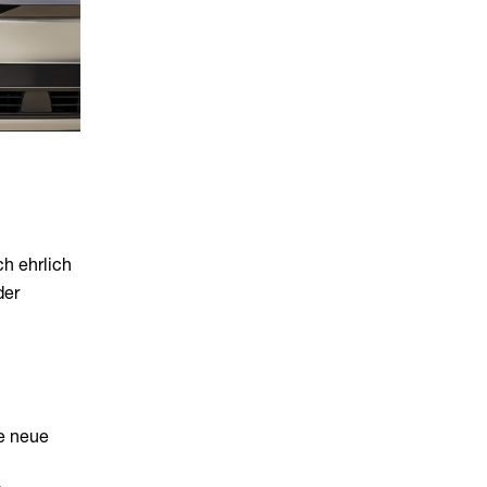
ch ehrlich
der
le neue