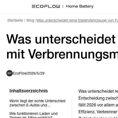
Startseite
/
Blog
/
Was unterscheidet reine Elektrofahrzeuge von F
Was unterscheidet
mit Verbrennungsmo
EcoFlow
2026/5/29
Inhaltsverzeichnis
Was unterscheidet r
Entscheidung zwisch
Worin liegt der echte Unterschied
fällt 2026 vor allem 
zwischen E-Autos und
Verbrennern in Deutschland?
Effizienz. Verbrenne
Wie funktionieren Laden und
Tanken im Alltag wirklich?