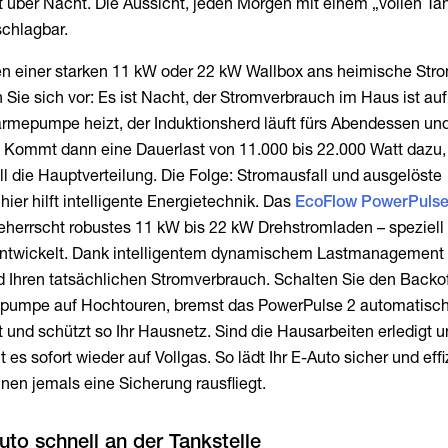
 über Nacht. Die Aussicht, jeden Morgen mit einem „vollen Ta
schlagbar.
n einer starken 11 kW oder 22 kW Wallbox ans heimische Str
n Sie sich vor: Es ist Nacht, der Stromverbrauch im Haus ist au
rmepumpe heizt, der Induktionsherd läuft fürs Abendessen und
. Kommt dann eine Dauerlast von 11.000 bis 22.000 Watt dazu,
ll die Hauptverteilung. Die Folge: Stromausfall und ausgelöste
ier hilft intelligente Energietechnik. Das
EcoFlow PowerPulse
herrscht robustes 11 kW bis 22 kW Drehstromladen – speziell 
entwickelt. Dank intelligentem dynamischem Lastmanagement
d Ihren tatsächlichen Stromverbrauch. Schalten Sie den Backo
epumpe auf Hochtouren, bremst das PowerPulse 2 automatisch
und schützt so Ihr Hausnetz. Sind die Hausarbeiten erledigt u
 es sofort wieder auf Vollgas. So lädt Ihr E-Auto sicher und effi
nen jemals eine Sicherung rausfliegt.
uto schnell an der Tankstelle