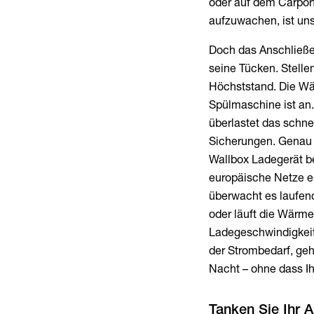
oder auf dem Carport
aufzuwachen, ist un
Doch das Anschließe
seine Tücken. Stelle
Höchststand. Die Wä
Spülmaschine ist an
überlastet das schne
Sicherungen. Genau h
Wallbox Ladegerät be
europäische Netze 
überwacht es laufen
oder läuft die Wärm
Ladegeschwindigkeit 
der Strombedarf, geht
Nacht – ohne dass Ih
Tanken Sie Ihr A