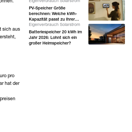
önnen.
Eigenverbrauch Solarstrom
PV-Speicher Größe
berechnen: Welche kWh-
Kapazität passt zu Ihrer
Eigenverbrauch Solarstrom
Solaranlage?
t sich aus
Batteriespeicher 20 kWh im
ersteht,
Jahr 2026: Lohnt sich ein
großer Heimspeicher?
uro pro
ar hat der
mpreisen