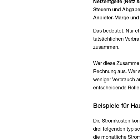
Netzentgelte (Netz & 
Steuern und Abgaben
Anbieter-Marge und
Das bedeutet: Nur e
tatsächlichen Verbra
zusammen.
Wer diese Zusammens
Rechnung aus. Wer s
weniger Verbrauch an
entscheidende Rolle
Beispiele für H
Die Stromkosten könn
drei folgenden typis
die monatliche Stro