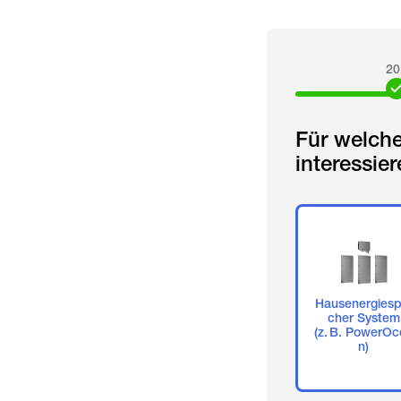
20
Für welch
interessie
Hausenergiesp
cher System
(z. B. PowerOc
n)