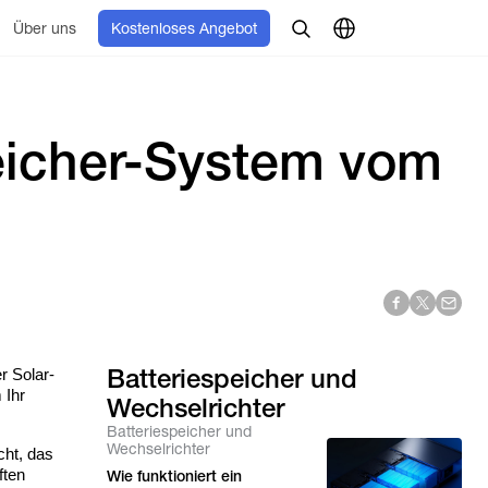
Über uns
Kostenloses Angebot
eicher-System vom
Batteriespeicher und
r Solar-
 Ihr
Wechselrichter
Batteriespeicher und
Wechselrichter
cht, das
ften
Wie funktioniert ein