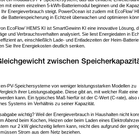
nen mit einem einzelnen 5-kWh-Batteriemodul beginnen und die Kapaz
n Ihr Energieverbrauch steigt. PowerOcean ist zudem mit EcoFlow’
die Batteriespeicherung in Echtzeit überwachen und optimieren kön
 von EcoFlow’ HEMS KI ist SmartGewinn KI eine innovative Lösung, d
äge und Verbrauchsverhalten analysiert. Sie liest Energiedaten in Ech
ffizient an, einschließlich Lade- und Entladezeiten der Heim-Batterie
n Sie Ihre Energiekosten deutlich senken.
 Gleichgewicht zwischen Speicherkapazit
tzen-PV-Speichersysteme von weniger leistungsstarken Modellen zu
Vergleich ihrer Leistungsabgabe. Diese gibt an, mit welcher Rate eine 
werden kann. Ein typisches Maß hierfür ist der C-Wert (C-rate), also 
ines Systems im Verhältnis zu seiner Kapazität.
sabgabe wichtig? Weil der Energieverbrauch in Haushalten nicht konst
 am Abend beim Kochen, Heizen oder beim Laden eines Elektrofahrz
em nur 2 kW gleichzeitig liefern kann, reicht dies aufgrund der gerin
ie müssen Strom aus dem Netz beziehen.