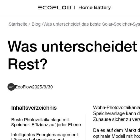
Startseite
/
Blog
/
Was unterscheidet das beste Solar-Speicher-Sy
Was unterscheidet
EcoFlow
2025/9/30
Inhaltsverzeichnis
Wohn-Photovoltaikanlag
Speicheranlage kann d
Zuhause sicher zu ver
Beste Photovoltaikanlage mit
Speicher: Effizienz auf jeder Ebene
Da es auf dem Markt der
Intelligentes Energiemanagement:
optimale Modell mit h
Längere Lebensdauer und