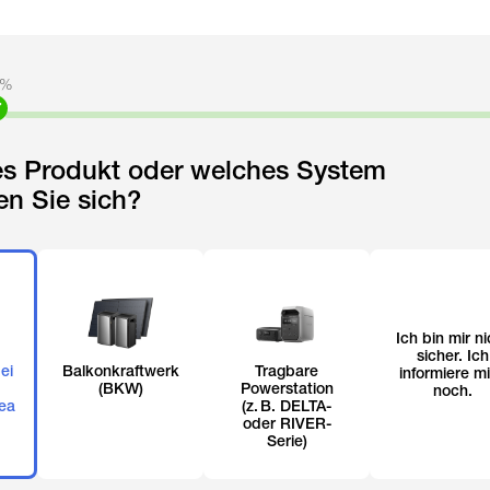
%
es Produkt oder welches System
ren Sie sich?
Ich bin mir ni
sicher. Ich
ei
Balkonkraftwerk
Tragbare
informiere m
(BKW)
Powerstation
noch.
ea
(z. B. DELTA-
oder RIVER-
Serie)