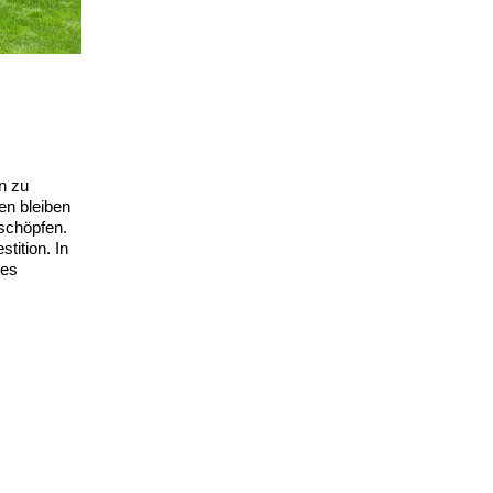
en zu
en bleiben
sschöpfen.
tition. In
les