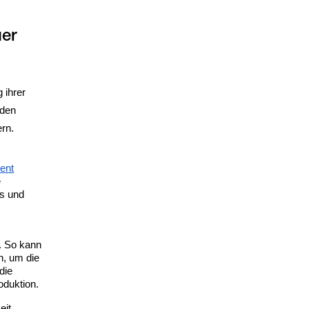
uer
 ihrer
 den
rn.
ent
e
s und
. So kann
n, um die
die
oduktion.
eit