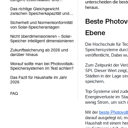
unterscheiden die bes
geringere Kosten
heraus.
Das richtige Gleichgewicht
zwischen Speicherkapazität und
Leistung
Beste Photovo
Sicherheit und Normenkonformität
von Solar-Speicheranlagen
Nicht überdimensionieren – Solar-
Speicher intelligent dimensionieren
Die Hochschule für Tec
Speichersysteme durch
Zukunftssicherung ab 2026 und
darüber hinaus
veröffentlicht, Dabei
Worauf sollte man bei Photovoltaik-
Zum Zeitpunkt der Ver
Speichersystemen im Test achten?
SPI. Dieser Wert zeigt
Städten in der Lage si
Das Fazit für Haushalte im Jahr
speichern.
2026
Top-Systeme sind zudem
FAQ
Energieverluste im Sta
wenig Strom, um sich s
Mit der
beste Photovol
darauf ausgelegt ist, m
Haushalt mit einem h