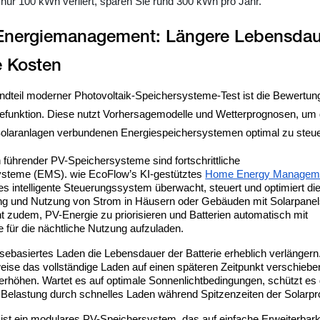
 nur 100 kWh verliert, sparen Sie rund 300 kWh pro Jahr.
s Energiemanagement: Längere Lebensda
ndteil moderner Photovoltaik-Speichersysteme-Test ist die Bewertung
efunktion. Diese nutzt Vorhersagemodelle und Wetterprognosen, um
olaranlagen verbundenen Energiespeichersystemen optimal zu steue
n führender PV-Speichersysteme sind fortschrittliche
teme (EMS). wie EcoFlow’s KI-gestütztes
Home Energy Managem
es intelligente Steuerungssystem überwacht, steuert und optimiert di
g und Nutzung von Strom in Häusern oder Gebäuden mit Solarpanel
ht zudem, PV-Energie zu priorisieren und Batterien automatisch mit
 für die nächtliche Nutzung aufzuladen.
sebasiertes Laden die Lebensdauer der Batterie erheblich verlängern
ise das vollständige Laden auf einen späteren Zeitpunkt verschiebe
rhöhen. Wartet es auf optimale Sonnenlichtbedingungen, schützt es 
r Belastung durch schnelles Laden während Spitzenzeiten der Solarpr
ist ein modulares PV-Speichersystem, das auf einfache Erweiterbark