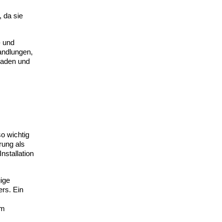
 da sie
- und
andlungen,
Laden und
o wichtig
rung als
nstallation
ige
ers. Ein
um