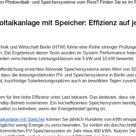
ten Photovoltaik- und Speichersysteme vom Rest? Finden Sie es im 
ltaikanlage mit Speicher: Effizienz auf j
hnik und Wirtschaft Berlin (HTW) führte eine Reihe strenger Prüfung
. Die Ergebnisse dieser Tests wurden im System Performance Inde
 wurden verschiedene Leistungsklassen wie 5 kW und 10 kW bewertet.
öffentlichung erreichten führende Speichersysteme einen Wert von 9
, dass die leistungsstärksten PV- und Speichersysteme in Berlin
und 
nd, kurzfristige Solarleistungsspitzen auch an bewölkten Tagen zuverl
 für ihre hohe Effizienz unter Last bekannt. Das bedeutet, dass sie
ndby-Betrieb minimieren. Ein hocheffizientes Speichersystem benötig
elbst zu betreiben, wenn der Energiebedarf gering ist.
taikanlage mit Speicher
können Sie jährlich Hunderte von kWh einspa
öglichst wenig Energie zu verschwenden. So verliert ein durchschnittl
erkömmlichen PV-Speichersystem im Jahr etwa 400 kWh. Nutzen Si