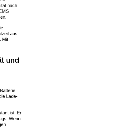
ität nach
 HEMS
nen.
ie
tzeit aus
. Mit
ät und
Batterie
die Lade-
ant ist. Er
eugs. Wenn
gen