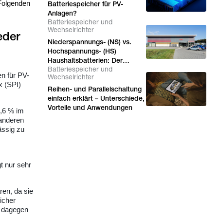
Folgenden
Batteriespeicher für PV-
Anlagen?
Batteriespeicher und
Wechselrichter
eder
Niederspannungs- (NS) vs.
Hochspannungs- (HS)
Haushaltsbatterien: Der
Batteriespeicher und
ultimative Leitfaden für
en für PV-
Wechselrichter
Solarinstallateure
x (SPI)
Reihen- und Parallelschaltung
einfach erklärt – Unterschiede,
Vorteile und Anwendungen
2,6 % im
anderen
ässig zu
t nur sehr
ren, da sie
icher
e dagegen