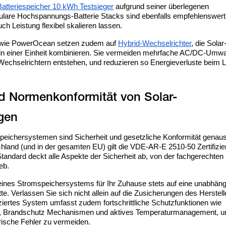
Batteriespeicher 10 kWh Testsieger
aufgrund seiner überlegenen
lare Hochspannungs-Batterie Stacks sind ebenfalls empfehlenswert,
ch Leistung flexibel skalieren lassen.
wie PowerOcean setzen zudem auf
Hybrid-Wechselrichter
, die Solar
n einer Einheit kombinieren. Sie vermeiden mehrfache AC/DC-Umw
 Wechselrichtern entstehen, und reduzieren so Energieverluste beim 
nd Normenkonformität von Solar-
peichersystemen sind Sicherheit und gesetzliche Konformität genaus
chland (und in der gesamten EU) gilt die VDE-AR-E 2510-50 Zertifizie
tandard deckt alle Aspekte der Sicherheit ab, von der fachgerechten I
eb.
eines Stromspeichersystems für Ihr Zuhause stets auf eine unabhäng
itte. Verlassen Sie sich nicht allein auf die Zusicherungen des Herstell
iertes System umfasst zudem fortschrittliche Schutzfunktionen wie
, Brandschutz Mechanismen und aktives Temperaturmanagement, 
rische Fehler zu vermeiden.