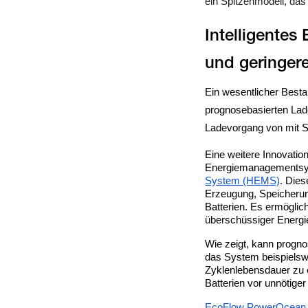
ein Spitzenmodell, das
Intelligente
Ein wesentlicher Besta
prognosebasierten Lad
Ladevorgang von mit S
Eine weitere Innovatio
Energiemanagementsys
System (HEMS)
. Dies
Erzeugung, Speicherun
Batterien. Es ermöglic
überschüssiger Energie
Wie zeigt, kann progno
das System beispielswe
Zyklenlebensdauer zu e
Batterien vor unnötige
EcoFlow PowerOcean