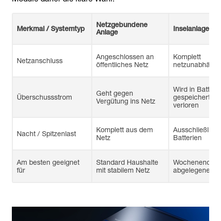
Netzgebundene
Merkmal / Systemtyp
Inselanlage
Anlage
Angeschlossen an
Komplett
Netzanschluss
öffentliches Netz
netzunabhängi
Wird in Batteri
Geht gegen
Überschussstrom
gespeichert od
Vergütung ins Netz
verloren
Komplett aus dem
Ausschließlich
Nacht / Spitzenlast
Netz
Batterien
Am besten geeignet
Standard Haushalte
Wochenendhäu
für
mit stabilem Netz
abgelegene Or