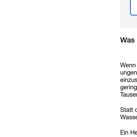
Was i
Wenn 
ungen
einzu
gerin
Tause
Statt
Wasse
Ein He