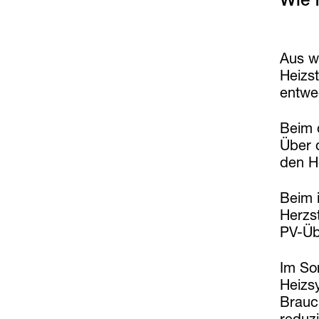
Aus wi
Heizst
entwe
Beim 
Über 
den H
Beim 
Herzs
PV-Üb
Im So
Heizs
Brauc
reduzi