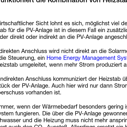
rtschaftlicher Sicht lohnt es sich, möglichst viel 
ab für die PV-Anlage ist in diesem Fall ein zusätzl
der direkt oder indirekt an die PV-Anlage angesch
direkten Anschluss wird nicht direkt an die Sola
die Steuerung, ein
Home Energy Management Sys
eizstab umgeleitet, wenn mehr Strom produziert al
indirekten Anschluss kommuniziert der Heizstab üb
tück der PV-Anlage. Auch hier wird nur dann Strom 
erschuss vorhanden ist.
mmer, wenn der Wärmebedarf besonders gering ist,
ystem fungieren. Die über die PV-Anlage gewonnen
hwasser und die Heizung muss nicht mehr ansprin
ert auch den CO₂-Ausstoß. Allerdings ersetzt ein 