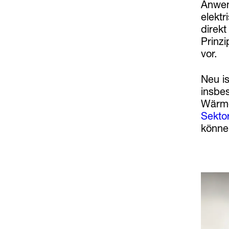
Anwen
elekt
direk
Prinz
vor.
Neu i
insbe
Wärme
Sekto
könne