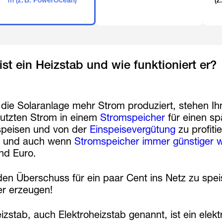
m (z. B. PowerOcean)
(z
st ein Heizstab und wie funktioniert er?
die Solaranlage mehr Strom produziert, stehen Ih
utzten Strom in einem
Stromspeicher
für einen sp
speisen und von der
Einspeisevergütung
zu profiti
g und auch wenn
Stromspeicher immer günstiger 
nd Euro.
 den Überschuss für ein paar Cent ins Netz zu spe
r erzeugen!
izstab, auch Elektroheizstab genannt, ist ein ele