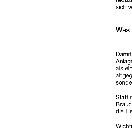
sich v
Was 
Damit
Anlag
als e
abgeg
sonde
Statt
Brauch
die H
Wicht