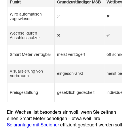
Punkt
Grundzuständiger MSB
Wettbewerb
Wird automatisch
✅
❌
zugewiesen
Wechsel durch
❌
✅
Anschlussnutzer
Smart Meter verfügbar
meist verzögert
oft schneller
Visualisierung von
eingeschränkt
meist per Ap
Verbrauch
Preisgestaltung
gesetzlich gedeckelt
individuell v
Ein Wechsel ist besonders sinnvoll, wenn Sie zeitnah
einen Smart Meter benötigen – etwa weil Ihre
Solaranlage mit Speicher
effizient gesteuert werden soll