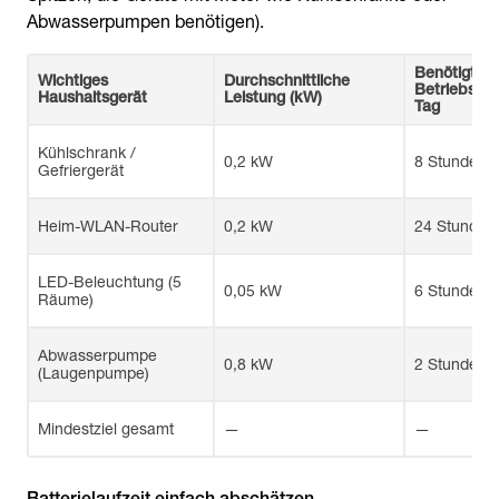
Abwasserpumpen benötigen).
Benötigte
Wichtiges
Durchschnittliche
Betriebsst
Haushaltsgerät
Leistung (kW)
Tag
Kühlschrank /
0,2 kW
8 Stunden (
Gefriergerät
Heim-WLAN-Router
0,2 kW
24 Stunden
LED-Beleuchtung (5
0,05 kW
6 Stunden
Räume)
Abwasserpumpe
0,8 kW
2 Stunden (
(Laugenpumpe)
Mindestziel gesamt
—
—
Batterielaufzeit einfach abschätzen