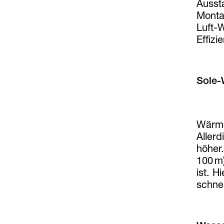
Ausst
Monta
Luft-
Effizi
Sole
Wärme
Aller
höher
100 m
ist. 
schnel