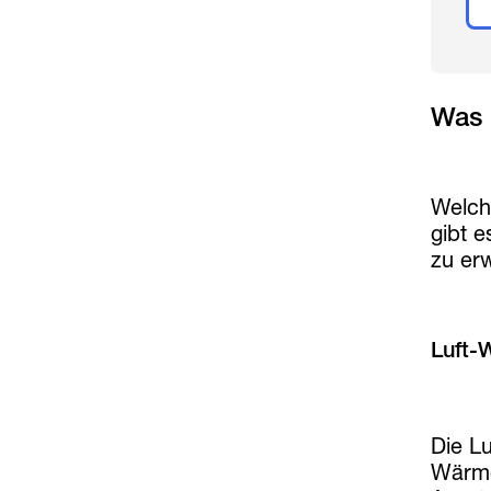
Was 
Welch
gibt 
zu er
Luft
Die L
Wärmeq