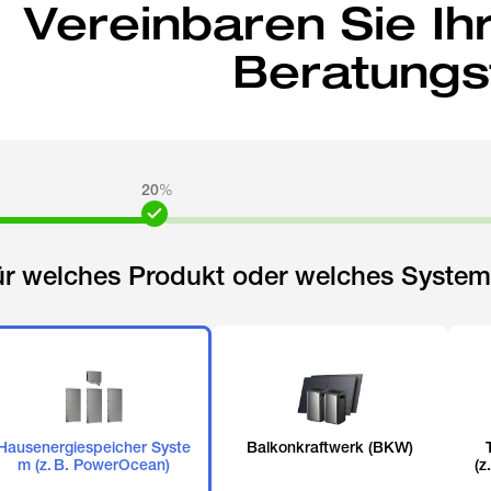
Vereinbaren Sie Ih
Beratungs
20
%
ür welches Produkt oder welches System 
Hausenergiespeicher Syste
Balkonkraftwerk (BKW)
m (z. B. PowerOcean)
(z