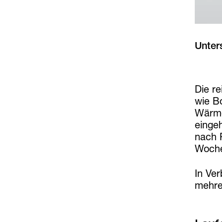
Unter
Die r
wie B
Wärme
einge
nach 
Woche
In Ve
mehre