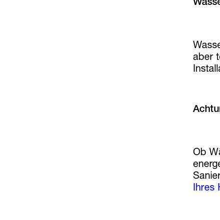
Wass
Wasse
aber t
Insta
Achtu
Ob Wä
energ
Sanie
Ihres