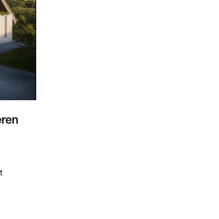
eren
t