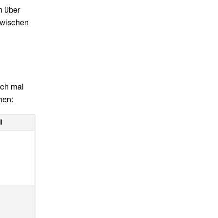
n über
nzwischen
uch mal
men:
l