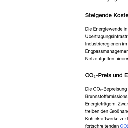
Steigende Koste
Die Energiewende in 
Übertragungsinfrast
Industrieregionen im
Engpassmanagement u
Netzentgelten nieder
CO₂-Preis und 
Die CO₂-Bepreisung
Brennstoffemissions
Energieträgern. Zwa
treiben den Großhand
Kohlekraftwerke zur 
fortschreitenden
CO2