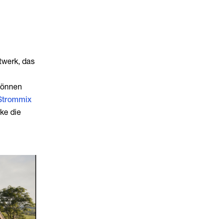
twerk, das
können
Strommix
rke die