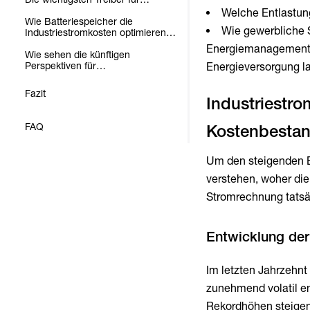
steigende Volatilität
Welche Entlastun
Wie Batteriespeicher die
Wie gewerbliche S
Industriestromkosten optimieren
können
Energiemanagements
Wie sehen die künftigen
Perspektiven für
Energieversorgung lan
Industriestrompreise in
Deutschland aus?
Fazit
Industriestr
FAQ
Um den steigenden 
verstehen, woher di
Stromrechnung tatsäc
Im letzten Jahrzehnt 
zunehmend volatil en
Rekordhöhen steigen