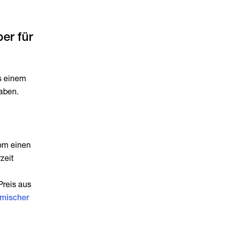
er für
us einem
aben.
rom einen
zeit
Preis aus
mischer