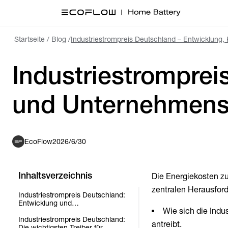
Startseite
/
Blog
/
Industriestrompreis Deutschland – Entwicklung
Industriestromprei
und Unternehmens
EcoFlow
2026/6/30
Inhaltsverzeichnis
Die Energiekosten zu
zentralen Herausford
Industriestrompreis Deutschland:
Entwicklung und
Wie sich die Indu
Kostenbestandteile
Industriestrompreis Deutschland:
antreibt.
Die wichtigsten Treiber für