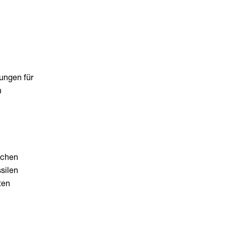
ungen für
n
schen
silen
ten