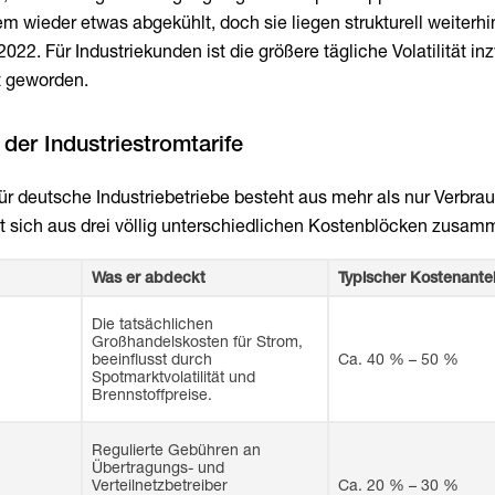
em wieder etwas abgekühlt, doch sie liegen strukturell weiterhi
022. Für Industriekunden ist die größere tägliche Volatilität i
t geworden.
der Industriestromtarife
r deutsche Industriebetriebe besteht aus mehr als nur Verbra
tzt sich aus drei völlig unterschiedlichen Kostenblöcken zusam
Was er abdeckt
Typischer Kostenantei
Die tatsächlichen
Großhandelskosten für Strom,
beeinflusst durch
Ca. 40 % – 50 %
Spotmarktvolatilität und
Brennstoffpreise.
Regulierte Gebühren an
Übertragungs- und
Verteilnetzbetreiber
Ca. 20 % – 30 %