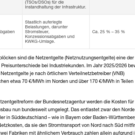
(TSOs/DSOs) für die
Instandhaltung der Infrastruktur.
Staatlich auferlegte
Belastungen, darunter
Abgaben
Stromsteuer,
Ca. 25 % – 35 %
Konzessionsabgaben und
KWKG-Umlage.
löcken sind die Netzentgelte (Netznutzungsentgelte) eine der
e Preisunterschiede bei Industriekunden. Im Jahr 2025/2026 b
n Netzentgelte je nach örtlichem Verteilnetzbetreiber (VNB)
chen etwa 70 €/MWh im Norden und über 170 €/MWh in Teilen
etzentgeltreform der Bundesnetzagentur werden die Kosten für
sbau nun bundesweit umgelegt. Das entlastet zwar den Norden
eller in Süddeutschland – wie in Bayern oder Baden-Württember
etzkosten, da sie den Stromtransport von Nord nach Süd mitfi
wei Fabriken mit ähnlichem Verbrauch zahlen allein aufgrund 