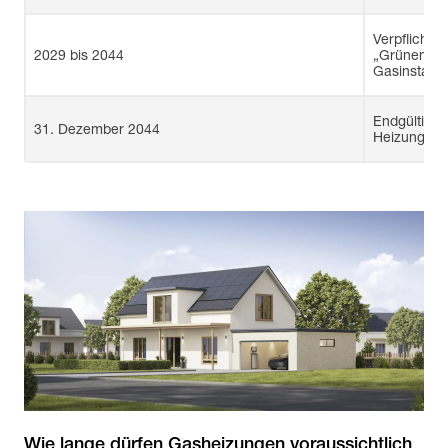
Verpflichte
2029 bis 2044
„Grünem Ga
Gasinstalla
Endgültiges
31. Dezember 2044
Heizungen (
Wie lange dürfen Gasheizungen voraussichtlich