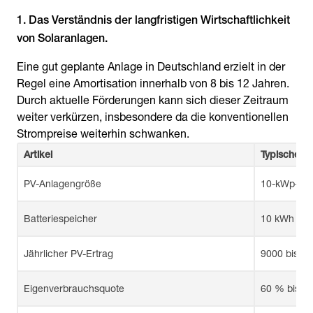
1. Das Verständnis der langfristigen Wirtschaftlichkeit
von Solaranlagen.
Eine gut geplante Anlage in Deutschland erzielt in der
Regel eine Amortisation innerhalb von 8 bis 12 Jahren.
Durch aktuelle Förderungen kann sich dieser Zeitraum
weiter verkürzen, insbesondere da die konventionellen
Strompreise weiterhin schwanken.
Artikel
Typischer W
PV-Anlagengröße
10-kWp-Da
Batteriespeicher
10 kWh (LF
Jährlicher PV-Ertrag
9000 bis 1
Eigenverbrauchsquote
60 % bis 75