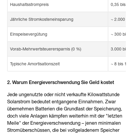
Haushaltsstrompreis
0,35 bis 0,
Jährliche Stromkosteneinsparung
~ 2.000 bis
Einspeisevergütung
~ 300 bis 5
Vorab-Mehrwertsteuerersparnis (0 %)
3.000 bis 5
Typische Amortisationszeit
~ 8 bis 10 
2. Warum Energieverschwendung Sie Geld kostet
Jede ungenutzte oder nicht verkaufte Kilowattstunde
Solarstrom bedeutet entgangene Einnahmen. Zwar
übernehmen Batterien die Grundlast der Speicherung,
doch viele Anlagen kämpfen weiterhin mit der "letzten
Meile" der Energieverschwendung – jenen minimalen
Stromüberschüssen, die bei vollgeladenem Speicher