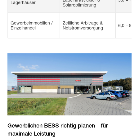
Ladeinfrastruktur &
5,0 – 7,5 
Lagerhäuser
Solaroptimierung
Gewerbeimmobilien /
Zeitliche Arbitrage &
6,0 – 8 Ja
Einzelhandel
Notstromversorgung
Gewerblichen BESS richtig planen – für