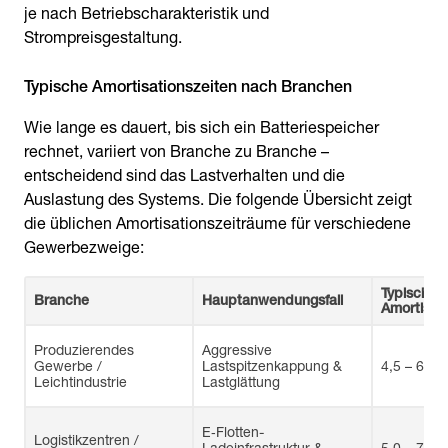
je nach Betriebscharakteristik und
Strompreisgestaltung.
Typische Amortisationszeiten nach Branchen
Wie lange es dauert, bis sich ein Batteriespeicher
rechnet, variiert von Branche zu Branche –
entscheidend sind das Lastverhalten und die
Auslastung des Systems. Die folgende Übersicht zeigt
die üblichen Amortisationszeiträume für verschiedene
Gewerbezweige:
Typische
Branche
Hauptanwendungsfall
Amortisat
Produzierendes
Aggressive
Gewerbe /
Lastspitzenkappung &
4,5 – 6 Ja
Leichtindustrie
Lastglättung
E‑Flotten-
Logistikzentren /