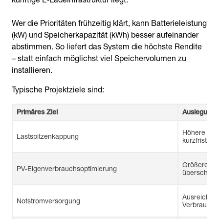
Wer die Prioritäten frühzeitig klärt, kann Batterieleistung
(kW) und Speicherkapazität (kWh) besser aufeinander
abstimmen. So liefert das System die höchste Rendite
– statt einfach möglichst viel Speichervolumen zu
installieren.
Typische Projektziele sind:
Primäres Ziel
Auslegungsp
Höhere Aus
Lastspitzenkappung
kurzfristige
Größere Sp
PV-Eigenverbrauchsoptimierung
überschüss
Ausreichend
Notstromversorgung
Verbrauche