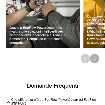
Dopo aver r
elettricità 
PowerStrea
Grazie a EcoFlow PowerOcean, ho
anche Powe
rivalutato le soluzioni intelligenti per
kWh, l’alim
l’indipendenza energetica e il backup
funzionament
domestico. Semplifica le tue scelte
PowerOcean 
energetiche!
di cablaggi
Domande Frequenti
Che differenza c’è tra EcoFlow PowerOcean ed EcoFlow
STREAM?