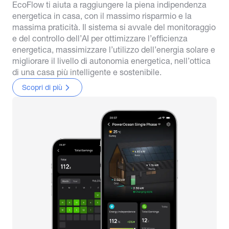
EcoFlow ti aiuta a raggiungere la piena indipendenza
energetica in casa, con il massimo risparmio e la
massima praticità. Il sistema si avvale del monitoraggio
e del controllo dell’AI per ottimizzare l’efficienza
energetica, massimizzare l’utilizzo dell’energia solare e
migliorare il livello di autonomia energetica, nell’ottica
di una casa più intelligente e sostenibile.
Scopri di più