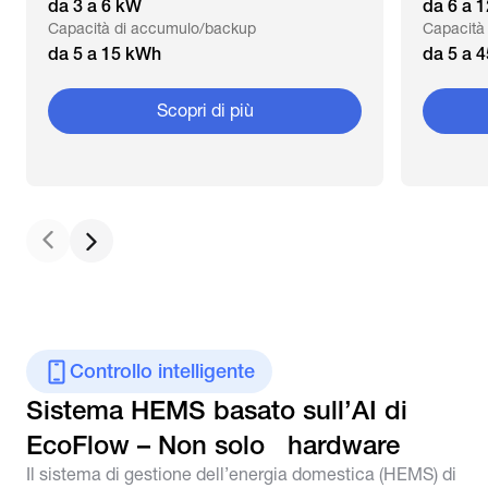
da 3 a 6 kW
da 6 a 
Capacità di accumulo/backup
Capacità
da 5 a 15 kWh
da 5 a 
Scopri di più
Controllo intelligente
Sistema HEMS basato sull’AI di 
EcoFlow – Non solo   hardware
Il sistema di gestione dell’energia domestica (HEMS) di