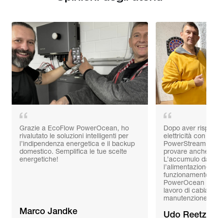
Grazie a EcoFlow PowerOcean, ho
Dopo aver risparm
rivalutato le soluzioni intelligenti per
elettricità con le 
l’indipendenza energetica e il backup
PowerStream, do
domestico. Semplifica le tue scelte
provare anche P
energetiche!
L’accumulo da 3
l’alimentazione d
funzionamento fac
PowerOcean hanno
lavoro di cablaggi
manutenzione!
Marco Jandke
Udo Reetz