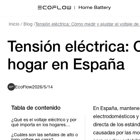
Inicio
/
Blog
/
Tensión eléctrica: Cómo medir y ajustar el voltaje d
Tensión eléctrica: 
hogar en España
EcoFlow
2026/5/14
Tabla de contenido
En España, mantener 
electrodomésticos y 
¿Qué es el voltaje eléctrico y por
directa de los están
qué importa en los hogares
españoles?
causadas por las mo
¿Cuáles son las señales de alto o
bajo voltaje en casa?