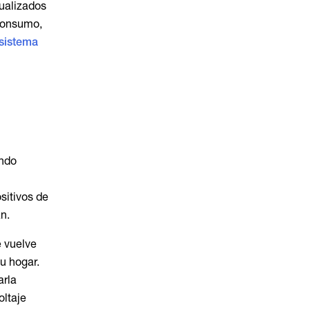
tualizados
 consumo,
sistema
ando
sitivos de
n.
 vuelve
tu hogar.
arla
oltaje