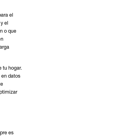
para el
y el
en o que
en
carga
e tu hogar.
e en datos
te
ptimizar
mpre es