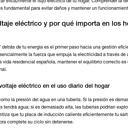
zar eficazmente el flujo eléctrico de tu hogar. Comprender la t
es fundamental para evitar daños y mantener un funcionamient
ltaje eléctrico y por qué importa en los 
 detrás de tu energía es el primer paso hacia una gestión efici
esencialmente la fuerza que empuja la electricidad a través de 
la vida residencial española, mantener el equilibrio correcto es 
nal.
voltaje eléctrico en el uso diario del hogar
 como la presión del agua en una tubería. Si la presión es dema
 tendrá agua; si es demasiado alta, las tuberías podrían explot
antiza que tu placa de inducción caliente eficientemente tu sar
dora complete su ciclo sin detenerse.