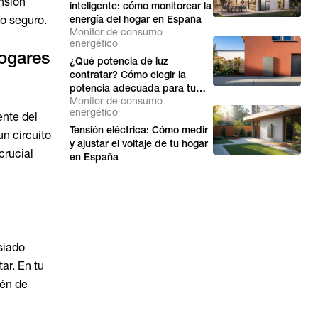
ensión
inteligente: cómo monitorear la
o seguro.
energía del hogar en España
Monitor de consumo
energético
hogares
¿Qué potencia de luz
contratar? Cómo elegir la
potencia adecuada para tu
Monitor de consumo
hogar en España
energético
ente del
Tensión eléctrica: Cómo medir
un circuito
y ajustar el voltaje de tu hogar
crucial
en España
siado
ar. En tu
tén de