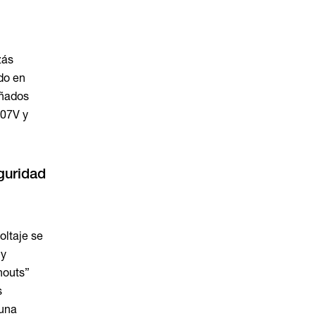
zás
do en
eñados
207V y
guridad
oltaje se
 y
nouts”
s
 una