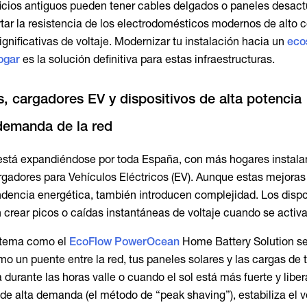
ficios antiguos pueden tener cables delgados o paneles desac
tar la resistencia de los electrodomésticos modernos de alto
gnificativas de voltaje. Modernizar tu instalación hacia un
eco
ogar
es la solución definitiva para estas infraestructuras.
s, cargadores EV y dispositivos de alta potencia
demanda de la red
 está expandiéndose por toda España, con más hogares instal
rgadores para Vehículos Eléctricos (EV). Aunque estas mejoras
dencia energética, también introducen complejidad. Los dispo
 crear picos o caídas instantáneas de voltaje cuando se activa
stema como el
EcoFlow PowerOcean
Home Battery Solution se
o un puente entre la red, tus paneles solares y las cargas de 
durante las horas valle o cuando el sol está más fuerte y liber
 de alta demanda (el método de “peak shaving”), estabiliza el v