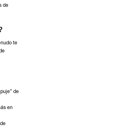
s de
?
enudo te
 de
mpuje” de
más en
 de