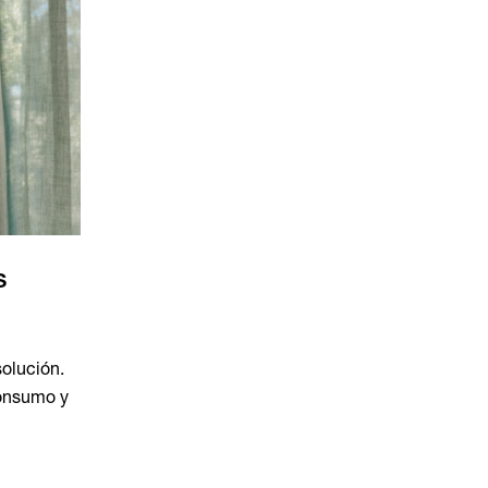
s
solución.
consumo y