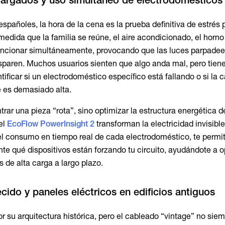
pañoles, la hora de la cena es la prueba definitiva de estrés 
medida que la familia se reúne, el aire acondicionado, el horno 
funcionar simultáneamente, provocando que las luces parpade
isparen. Muchos usuarios sienten que algo anda mal, pero tien
ntificar si un electrodoméstico específico está fallando o si la 
 es demasiado alta.
rar una pieza “rota”, sino optimizar la estructura energética d
el
EcoFlow PowerInsight 2
transforman la electricidad invisibl
 el consumo en tiempo real de cada electrodoméstico, te permi
nte qué dispositivos están forzando tu circuito, ayudándote a o
s de alta carga a largo plazo.
ido y paneles eléctricos en edificios antiguos
 su arquitectura histórica, pero el cableado “vintage” no sie