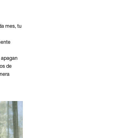
da mes, tu
mente
e apagan
tos de
nera