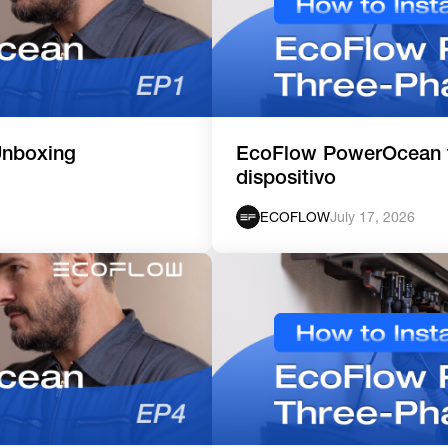
Unboxing
EcoFlow PowerOcean tr
dispositivo
ECOFLOW
July 17, 2026