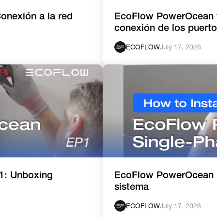
onexión a la red
EcoFlow PowerOcean tr
conexión de los puert
ECOFLOW
July 17, 2026
1: Unboxing
EcoFlow PowerOcean m
sistema
ECOFLOW
July 17, 2026