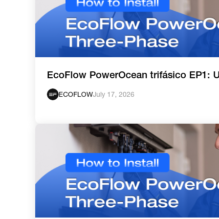
EcoFlow PowerOcean trifásico EP1: 
ECOFLOW
July 17, 2026