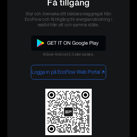
Få tillgång
Styr och övervaka ditt bärbara elaggregat från
EcoFlow och få tillgång till energianvändning i
realtid från ett och samma ställe.
Kräver Android 5.0 eller senare.
Logga in på EcoFlow Web Portal