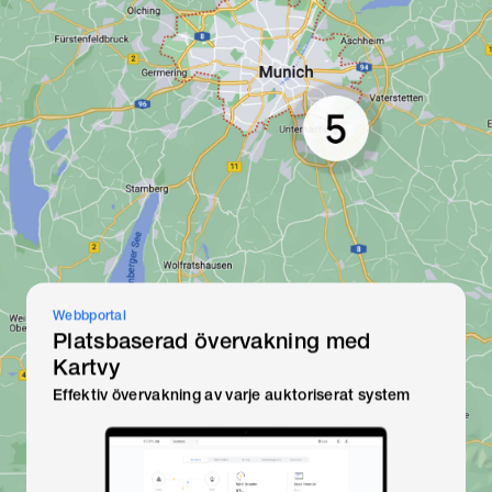
Webbportal
Platsbaserad övervakning med
Kartvy
stem
Håll reda på all systemstatus