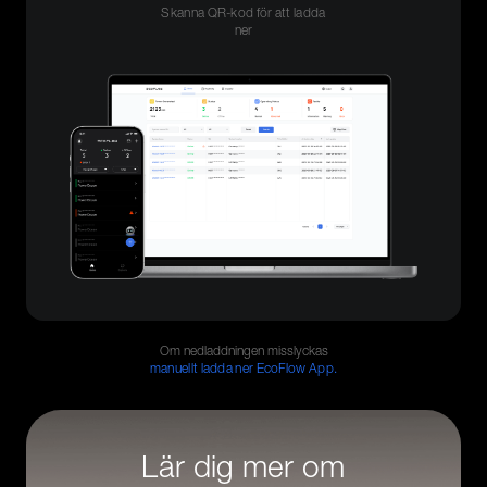
Skanna QR-kod för att ladda
ner
Om nedladdningen misslyckas
manuellt ladda ner EcoFlow App.
Lär dig mer om