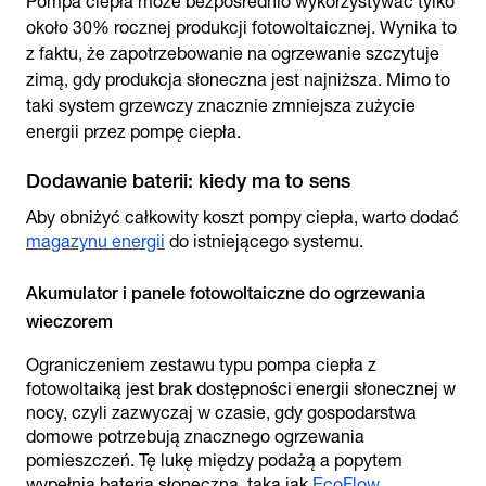
Pompa ciepła może bezpośrednio wykorzystywać tylko
około 30% rocznej produkcji fotowoltaicznej. Wynika to
z faktu, że zapotrzebowanie na ogrzewanie szczytuje
zimą, gdy produkcja słoneczna jest najniższa. Mimo to
taki system grzewczy znacznie zmniejsza zużycie
energii przez pompę ciepła.
Dodawanie baterii: kiedy ma to sens
Aby obniżyć całkowity koszt pompy ciepła, warto dodać
magazynu energii
do istniejącego systemu.
Akumulator i panele fotowoltaiczne do ogrzewania
wieczorem
Ograniczeniem zestawu typu pompa ciepła z
fotowoltaiką jest brak dostępności energii słonecznej w
nocy, czyli zazwyczaj w czasie, gdy gospodarstwa
domowe potrzebują znacznego ogrzewania
pomieszczeń. Tę lukę między podażą a popytem
wypełnia bateria słoneczna, taka jak
EcoFlow