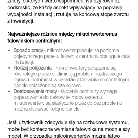
zalety, o których warto wspomnieć. Należy również
podkreślić, że każdy aspekt wpływający na poprawę
wydajności instalacji, rzutuje na końcową stopę zwrotu
z inwestycji.
Najważniejsze różnice między mikroinwerterem,a
falownikiem centralnym:
Sposób pracy
- mikroinwerter pracuje na poziomie
pojedynczego panelu, falownik centralny obsługuje całą
instalację.
Rodzaj połączenia
- mikroinwertery połączone są
równolegle przez co eliminują problem najsłabszego
ogniwa, natomiast w układzie z falownikiem centralnym
panele połączone są szeregowo.
Dostosowanie mocy
- falownik centralny wymaga
dopasowania do całkowitej mocy systemu,
mikroinwertery są elastyczne przez co bez problemu
można dodawać kolejne panele.
Jeśli użytkownik zdecyduje się na rozbudowę systemu,
może być konieczna wymiana falownika na mocniejszy
model. W przypadku mikroinwerterów można łatwo