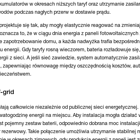
akumulatorów w okresach niższych taryf oraz utrzymanie zasila
odów podczas nagłych przerw w dostawie prądu.
rojektuje się tak, aby mogły elastycznie reagować na zmienia
oznacza to, że w ciągu dnia energia z paneli fotowoltaicznych
 zapotrzebowanie domu, a każda nadwyżka trafia bezpośredn
nergii. Gdy taryfy rosną wieczorem, bateria rozładowuje się
gii z sieci. A jeśli sieć zawiedzie, system automatycznie zasi
a, zapewniając równowagę między oszczędnością kosztów, au
pieczeństwem.
ałają całkowicie niezależnie od publicznej sieci energetycznej.
atogodzinę energii na miejscu. Aby instalacja mogła działać 
st pojemny zestaw baterii, odpowiednio dobrana moc instalacj
 rezerwowy. Takie połączenie umożliwia utrzymanie stabilnej
nie w okresach zimowych, gdy produkcja energii z paneli jest 