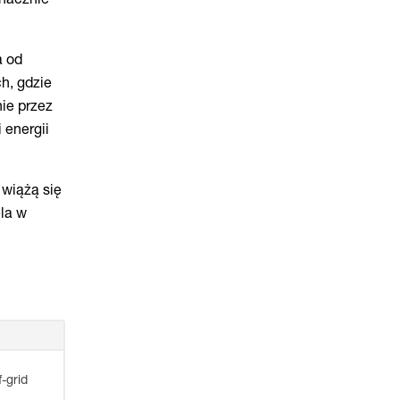
a od
h, gdzie
nie przez
 energii
 wiążą się
la w
-grid