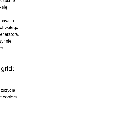
ocześnie
 się
 nawet o
gotrwałego
eneratora.
zynnie
yć
grid:
 zużycia
e dobiera