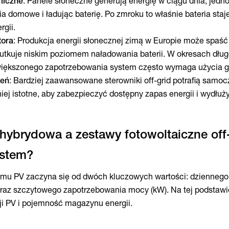
miczne
: Panele słoneczne generują energię w ciągu dnia, jedn
a domowe i ładując baterię. Po zmroku to właśnie bateria staje
rgii.
tora
: Produkcja energii słonecznej zimą w Europie może spaść
kutkuje niskim poziomem naładowania baterii. W okresach dłu
większonego zapotrzebowania system często wymaga użycia g
żeń
: Bardziej zaawansowane sterowniki off-grid potrafią samoc
ej istotne, aby zabezpieczyć dostępny zapas energii i wydłuż
hybrydowa a zestawy fotowoltaiczne off-
mu PV zaczyna się od dwóch kluczowych wartości: dziennego
 oraz szczytowego zapotrzebowania mocy (kW). Na tej podstawi
cji PV i pojemność magazynu energii.