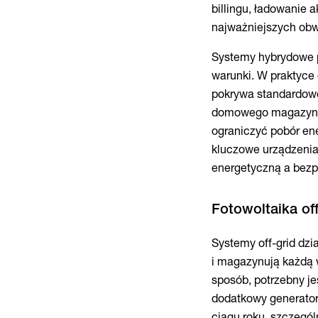
billingu, ładowanie 
najważniejszych obw
Systemy hybrydowe p
warunki. W praktyce 
pokrywa standardowe
domowego magazynu e
ograniczyć pobór ener
kluczowe urządzeni
energetyczną a bez
Systemy off-grid dzi
i magazynują każdą w
sposób, potrzebny je
dodatkowy generator
ciągu roku, szczegól