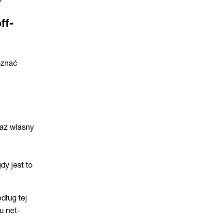
ff-
oznać
raz własny
dy jest to
dług tej
u net-