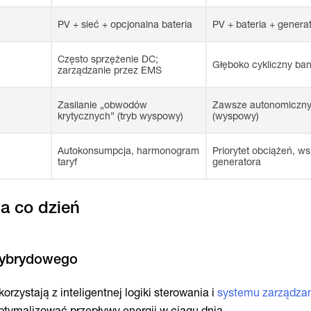
PV + sieć + opcjonalna bateria
PV + bateria + genera
Często sprzężenie DC;
Głęboko cykliczny bank
zarządzanie przez EMS
Zasilanie „obwodów
Zawsze autonomiczn
e
krytycznych” (tryb wyspowy)
(wyspowy)
Autokonsumpcja, harmonogram
Priorytet obciążeń, w
taryf
generatora
na co dzień
rzystają z inteligentnej logiki sterowania i
systemu zarządza
optymalizować przepływy energii w ciągu dnia.