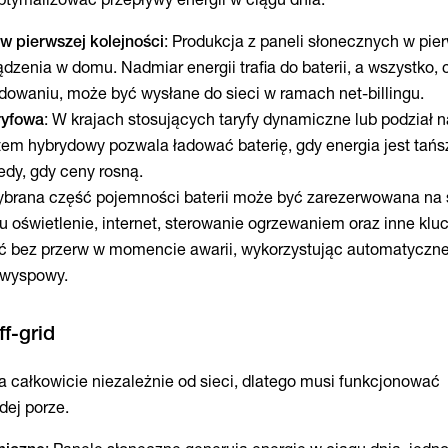
 pierwszej kolejności
: Produkcja z paneli słonecznych w pie
ądzenia w domu. Nadmiar energii trafia do baterii, a wszystko, 
adowaniu, może być wysłane do sieci w ramach net-billingu.
ryfowa
: W krajach stosujących taryfy dynamiczne lub podział n
tem hybrydowy pozwala ładować baterię, gdy energia jest tańs
edy, gdy ceny rosną.
ybrana część pojemności baterii może być zarezerwowana na 
u oświetlenie, internet, sterowanie ogrzewaniem oraz inne kl
ć bez przerw w momencie awarii, wykorzystując automatyczn
b wyspowy.
ła całkowicie niezależnie od sieci, dlatego musi funkcjonować
dej porze.