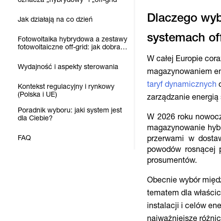
Dlaczego wyb
Jak działają na co dzień
Fotowoltaika hybrydowa a zestawy
fotowoltaiczne off-grid: jak dobrać
system?
W całej Europie cora
Wydajność i aspekty sterowania
magazynowaniem ener
taryf dynamicznych
o
Kontekst regulacyjny i rynkowy
(Polska i UE)
zarządzanie energią
Poradnik wyboru: jaki system jest
W 2026 roku nowocz
dla Ciebie?
magazynowanie hybr
FAQ
przerwami w dostaw
powodów rosnącej 
prosumentów.
Obecnie wybór międz
tematem dla właścic
instalacji i celów e
najważniejsze różni