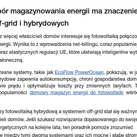
ór magazynowania energii ma znaczeni
z więcej właścicieli domów interesuje się fotowoltaiką połącz
gii. Wynika to z wprowadzenia net-billingu, coraz popularnie
raz elastycznych regulacji UE, które ułatwiają inteligentne wy
 słoneczną.
esne systemy, takie jak
EcoFlow PowerOcean
, pokazują, w 
ydowe zapewnia autokonsumpcję, chroni gospodarstwa dom
ie prądu i optymalizuje koszty przy zmiennych taryfach. 
popularności
domowy magazyn energii do fotowoltaiki
wśród
y fotowoltaiką hybrydową a systemem off-grid stał się ważny
ieli domów. Jeśli szukasz rozwiązania dopasowanego do swoj
nergetycznych na kolejne lata, ten poradnik pomoże zrozumieć
ce między tymi dwoma systemami oraz ich mocne i słabe stron