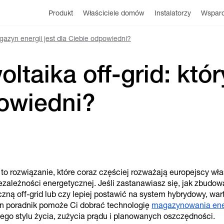
Produkt
Właściciele domów
Instalatorzy
Wsparc
gazyn energii jest dla Ciebie odpowiedni?
ltaika off-grid: któ
powiedni?
d to rozwiązanie, które coraz częściej rozważają europejscy wła
zależności energetycznej. Jeśli zastanawiasz się, jak zbudo
iczną off-grid lub czy lepiej postawić na system hybrydowy, wa
en poradnik pomoże Ci dobrać technologię
magazynowania ene
go stylu życia, zużycia prądu i planowanych oszczędności.