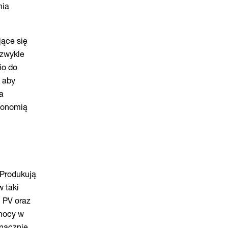
nia
jące się
 zwykle
io do
, aby
la
tonomią
 Produkują
w taki
i PV oraz
 mocy w
znacznie