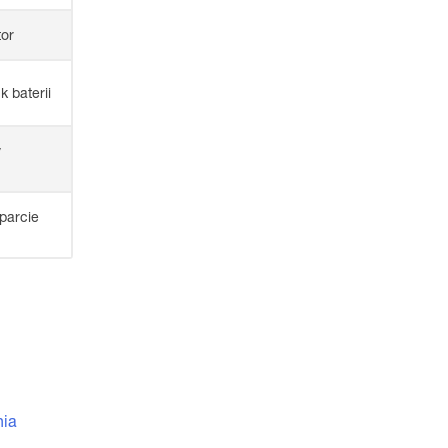
tor
 baterii
y
sparcie
nia