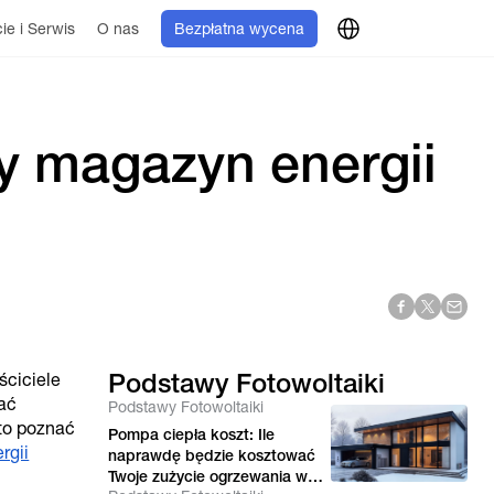
ie i Serwis
O nas
Bezpłatna wycena
ry magazyn energii
Podstawy Fotowoltaiki
ściciele
wać
Podstawy Fotowoltaiki
rto poznać
Pompa ciepła koszt: Ile
rgii
naprawdę będzie kosztować
Twoje zużycie ogrzewania w