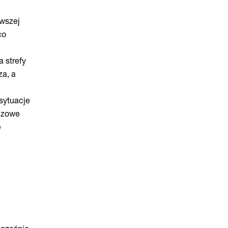
rwszej
co
a strefy
za, a
sytuacje
uczowe
e