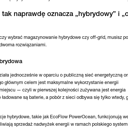
 tak naprawdę oznacza „hybrydowy” i „o
czy wybrać magazynowanie hybrydowe czy off-grid, musisz p
 dwoma rozwiązaniami.
iała jednocześnie w oparciu o publiczną sieć energetyczną o
go głównym celem jest maksymalne wykorzystanie energii
iejscu — czyli w pierwszej kolejności zużywana jest energia
 ładowane są baterie, a pobór z sieci odbywa się tylko wtedy, g
cje hybrydowe, takie jak EcoFlow PowerOcean, funkcjonują we
iwiają sprzedaż nadwyżek energii w ramach polskiego system