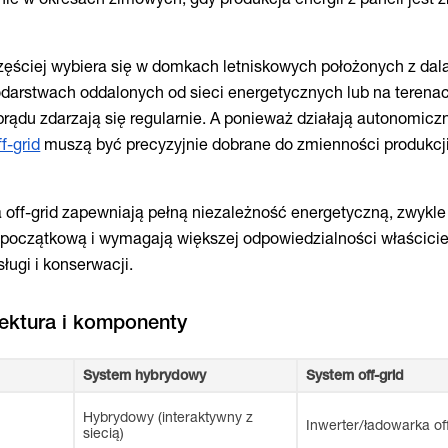
częściej wybiera się w domkach letniskowych położonych z dal
arstwach oddalonych od sieci energetycznych lub na terenac
rądu zdarzają się regularnie. A ponieważ działają autonomicz
ff-grid
muszą być precyzyjnie dobrane do zmienności produkcji
 off-grid zapewniają pełną niezależność energetyczną, zwykle
 początkową i wymagają większej odpowiedzialności właścicie
ługi i konserwacji.
System hybrydowy
System off-grid
Hybrydowy (interaktywny z
Inwerter/ładowarka off
siecią)