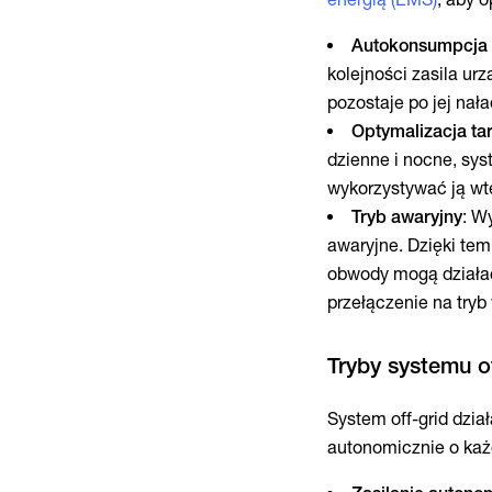
Autokonsumpcja w
kolejności zasila urz
pozostaje po jej nał
Optymalizacja ta
dzienne i nocne, sys
wykorzystywać ją wt
Tryb awaryjny
: W
awaryjne. Dzięki tem
obwody mogą działa
przełączenie na try
System off-grid dzia
autonomicznie o każ