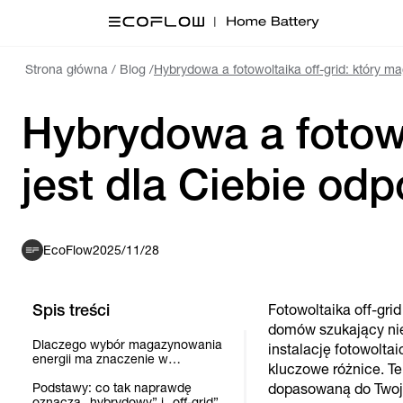
Strona główna
/
Blog
/
Hybrydowa a fotowoltaika off-grid: który ma
Hybrydowa a fotowo
jest dla Ciebie od
EcoFlow
2025/11/28
Spis treści
Fotowoltaika off-gri
domów szukający nie
Dlaczego wybór magazynowania
instalację fotowolta
energii ma znaczenie w
kluczowe różnice. T
systemach off-grid i hybrydowych
Podstawy: co tak naprawdę
dopasowaną do Twoje
oznacza „hybrydowy” i „off-grid”