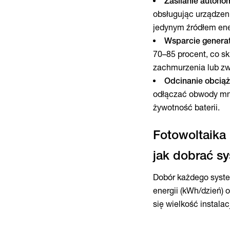
Zasilanie autono
obsługując urządzeni
jedynym źródłem ene
Wsparcie genera
70–85 procent, co s
zachmurzenia lub z
Odcinanie obcią
odłączać obwody mni
żywotność baterii.
Fotowoltaika 
Dobór każdego syste
energii (kWh/dzień)
się wielkość instala