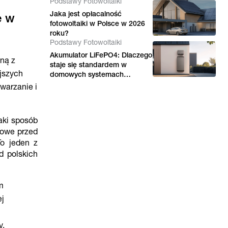
Podstawy Fotowoltaiki
2026 roku?
Jaka jest opłacalność
e w
fotowoltaiki w Polsce w 2026
roku?
Podstawy Fotowoltaiki
Akumulator LiFePO4: Dlaczego
oną z
staje się standardem w
jszych
domowych systemach
magazynowania energii
twarzanie i
jaki sposób
owe przed
To jeden z
 polskich
m
ej
y.