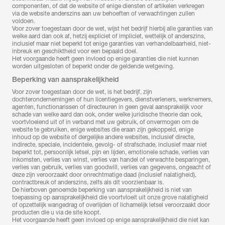
componenten, of dat de website of enige diensten of artikelen verkregen
via de website anderszins aan uw behoeften of verwachtingen zullen
voldoen.
Voor zover toegestaan door de wet, wijst het bedrijf hierbij alle garanties van
welke aard dan ook af, hetzij expliciet of impliciet, wettelijk of anderszins,
inclusief maar niet beperkt tot enige garanties van verhandelbaarheid, niet-
inbreuk en geschiktheid voor een bepaald doel.
Het voorgaande heeft geen invloed op enige garanties die niet kunnen
worden uitgesloten of beperkt onder de geldende wetgeving.
Beperking van aansprakelijkheid
Voor zover toegestaan door de wet, is het bedrijf, zijn
dochterondernemingen of hun licentiegevers, dienstverleners, werknemers,
agenten, functionarissen of directeuren in geen geval aansprakelijk voor
schade van welke aard dan ook, onder welke juridische theorie dan ook,
voortvloeiend uit of in verband met uw gebruik, of onvermogen om de
website te gebruiken, enige websites die eraan zijn gekoppeld, enige
inhoud op de website of dergelijke andere websites, inclusief directe,
indirecte, speciale, incidentele, gevolg- of strafschade, inclusief maar niet
beperkt tot, persoonlijk letsel, pijn en lijden, emotionele schade, verlies van
inkomsten, verlies van winst, verlies van handel of verwachte besparingen,
verlies van gebruik, verlies van goodwill, verlies van gegevens, ongeacht of
deze zijn veroorzaakt door onrechtmatige daad (inclusief nalatigheid),
contractbreuk of anderszins, zelfs als dit voorzienbaar is.
De hierboven genoemde beperking van aansprakelijkheid is niet van
toepassing op aansprakelijkheid die voortvloeit uit onze grove nalatigheid
of opzettelijk wangedrag of overlijden of lichamelijk letsel veroorzaakt door
producten die u via de site koopt.
Het voorgaande heeft geen invloed op enige aansprakelijkheid die niet kan