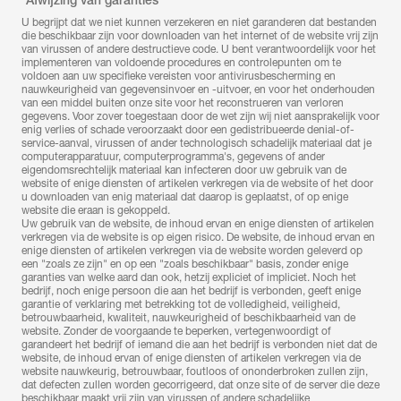
*Afwijzing van garanties
U begrijpt dat we niet kunnen verzekeren en niet garanderen dat bestanden
die beschikbaar zijn voor downloaden van het internet of de website vrij zijn
van virussen of andere destructieve code. U bent verantwoordelijk voor het
implementeren van voldoende procedures en controlepunten om te
voldoen aan uw specifieke vereisten voor antivirusbescherming en
nauwkeurigheid van gegevensinvoer en -uitvoer, en voor het onderhouden
van een middel buiten onze site voor het reconstrueren van verloren
gegevens. Voor zover toegestaan door de wet zijn wij niet aansprakelijk voor
enig verlies of schade veroorzaakt door een gedistribueerde denial-of-
service-aanval, virussen of ander technologisch schadelijk materiaal dat je
computerapparatuur, computerprogramma's, gegevens of ander
eigendomsrechtelijk materiaal kan infecteren door uw gebruik van de
website of enige diensten of artikelen verkregen via de website of het door
u downloaden van enig materiaal dat daarop is geplaatst, of op enige
website die eraan is gekoppeld.
Uw gebruik van de website, de inhoud ervan en enige diensten of artikelen
verkregen via de website is op eigen risico. De website, de inhoud ervan en
enige diensten of artikelen verkregen via de website worden geleverd op
een "zoals ze zijn" en op een "zoals beschikbaar" basis, zonder enige
garanties van welke aard dan ook, hetzij expliciet of impliciet. Noch het
bedrijf, noch enige persoon die aan het bedrijf is verbonden, geeft enige
garantie of verklaring met betrekking tot de volledigheid, veiligheid,
betrouwbaarheid, kwaliteit, nauwkeurigheid of beschikbaarheid van de
website. Zonder de voorgaande te beperken, vertegenwoordigt of
garandeert het bedrijf of iemand die aan het bedrijf is verbonden niet dat de
website, de inhoud ervan of enige diensten of artikelen verkregen via de
website nauwkeurig, betrouwbaar, foutloos of ononderbroken zullen zijn,
dat defecten zullen worden gecorrigeerd, dat onze site of de server die deze
beschikbaar maakt vrij zijn van virussen of andere schadelijke