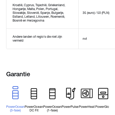
Kroatië, Cyprus, Tsjechië, Griekenland,
Hongarije, Malta, Polen, Portugal,
Slowakije, Slovenië, Spanje, Bulgarije,
35 (euro) / 50 (PLN)
Estland, Letland, Litouwen, Roemenië,
Bosnië en Herzegovina
Andere landen of regio's die niet zijn
nvt
vermeld
Garantie
PowerOcean
PowerOcean
PowerOcean
PowerPulse
PowerHeat
PowerGlow
(3-fase)
DC Fit
(1-fase)