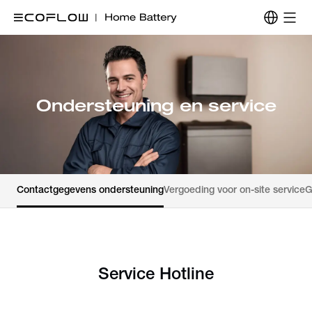
Ondersteuning en service
Contactgegevens ondersteuning
Vergoeding voor on-site service
G
Service Hotline