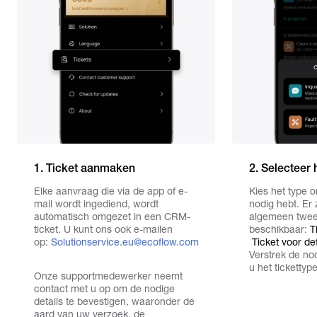
1. Ticket aanmaken
2. Selecteer 
Elke aanvraag die via de app of e-
Kies het type 
mail wordt ingediend, wordt
nodig hebt. Er 
automatisch omgezet in een CRM-
algemeen twee 
ticket. U kunt ons ook e-mailen
beschikbaar:
T
op:
Solutionservice.eu@ecoflow.com
Ticket voor de
Verstrek de no
u het tickettyp
Onze supportmedewerker neemt
contact met u op om de nodige
details te bevestigen, waaronder de
aard van uw verzoek, de