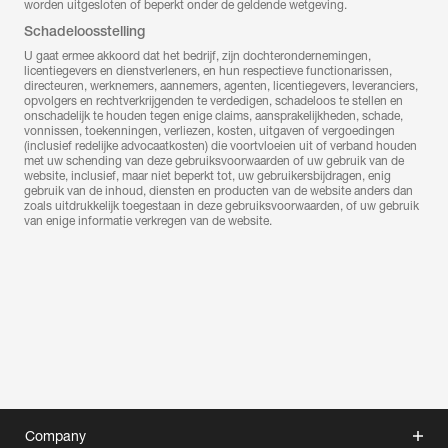
worden uitgesloten of beperkt onder de geldende wetgeving.
Schadeloosstelling
U gaat ermee akkoord dat het bedrijf, zijn dochterondernemingen,
licentiegevers en dienstverleners, en hun respectieve functionarissen,
directeuren, werknemers, aannemers, agenten, licentiegevers, leveranciers,
opvolgers en rechtverkrijgenden te verdedigen, schadeloos te stellen en
onschadelijk te houden tegen enige claims, aansprakelijkheden, schade,
vonnissen, toekenningen, verliezen, kosten, uitgaven of vergoedingen
(inclusief redelijke advocaatkosten) die voortvloeien uit of verband houden
met uw schending van deze gebruiksvoorwaarden of uw gebruik van de
website, inclusief, maar niet beperkt tot, uw gebruikersbijdragen, enig
gebruik van de inhoud, diensten en producten van de website anders dan
zoals uitdrukkelijk toegestaan in deze gebruiksvoorwaarden, of uw gebruik
van enige informatie verkregen van de website.
Company