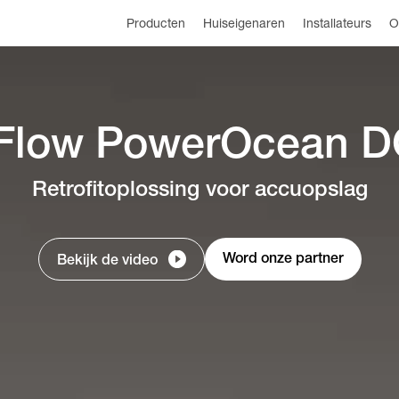
Producten
Huiseigenaren
Installateurs
O
Flow PowerOcean DC
Retrofitoplossing voor accuopslag
Word onze partner
Bekijk de video