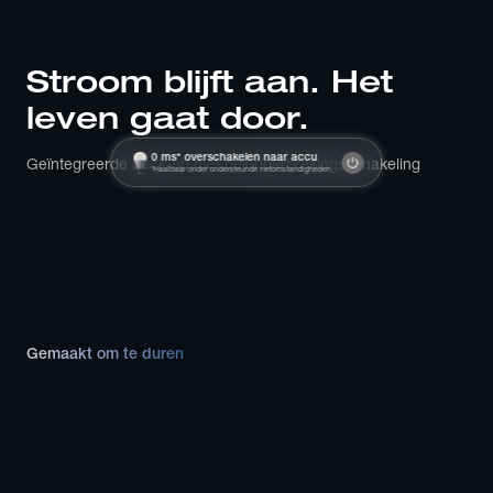
Stroom blijft aan. Het 
leven gaat door.
0 ms* overschakelen naar accu
Geïntegreerde back-up met nulonderbrekingsschakeling
*Haalbaar onder ondersteunde netomstandigheden
Gemaakt om te duren