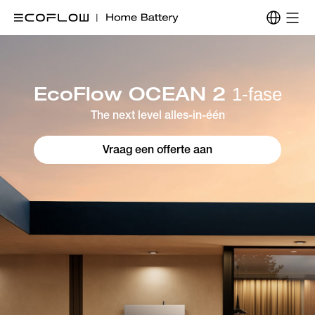
EcoFlow OCEAN 2 
1-fase
The next level alles-in-één
Vraag een offerte aan