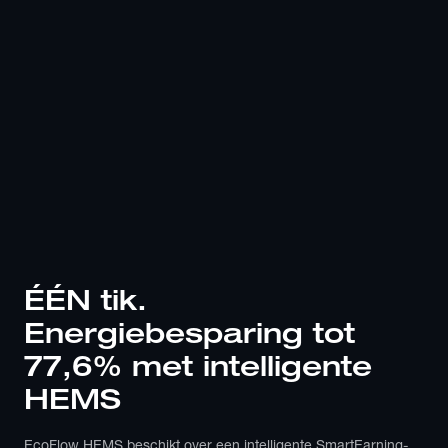
ÉÉN tik. 
Energiebesparing tot 
77,6% met intelligente 
HEMS
EcoFlow HEMS beschikt over een intelligente SmartEarning-