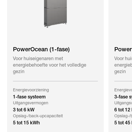
PowerOcean (1-fase)
Power
Voor huiseigenaren met
Voor hu
energiebehoefte voor het volledige
energieb
gezin
gezin
Energievoorziening
Energiev
1-fase systeem
3-fase 
Uitgangsvermogen
Uitgangs
3 tot 6 kW
6 tot 12
Opslag-/back-upcapaciteit
Opslag-/
5 tot 15 kWh
5 tot 4