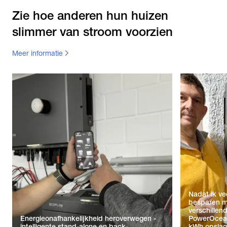
Zie hoe anderen hun huizen
slimmer van stroom voorzien
Meer informatie
Nadat ik ve
besparen m
verschille
Energieonafhankelijkheid heroverwegen -
PowerOcean
intelligente stand-alone en back-
kWh opslag