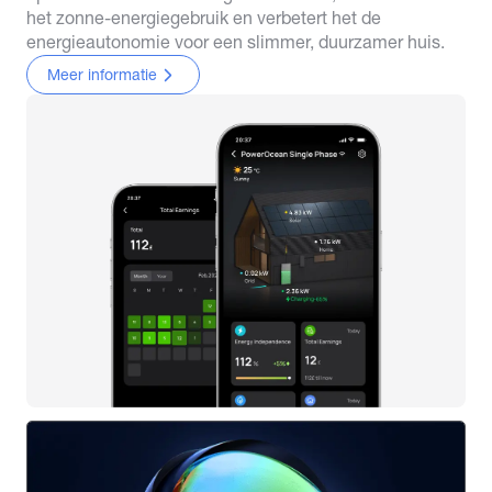
het zonne-energiegebruik en verbetert het de
energieautonomie voor een slimmer, duurzamer huis.
Meer informatie