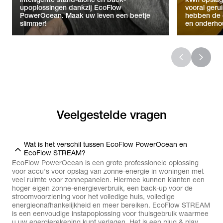
upoplossingen dankzij EcoFlow
vooral ger
PowerOcean. Maak uw leven een beetje
hebben de c
slimmer!
en onderho
Veelgestelde vragen
Wat is het verschil tussen EcoFlow PowerOcean en
EcoFlow STREAM?
EcoFlow PowerOcean is een grote professionele oplossing
voor accu's voor opslag van zonne-energie in woningen met
veel ruimte voor zonnepanelen. Hiermee kunnen klanten een
hoger eigen zonne-energieverbruik, een back-up voor de
stroomvoorziening voor het volledige huis, volledige
energieonafhankelijkheid en meer bereiken. EcoFlow STREAM
is een eenvoudige instapoplossing voor thuisgebruik waarmee
u uw energierekening kunt verlagen. Het is een plug & play