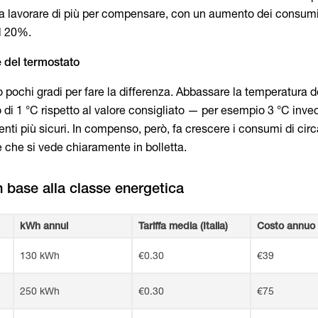
o a lavorare di più per compensare, con un aumento dei consum
il 20%.
e del termostato
 pochi gradi per fare la differenza. Abbassare la temperatura d
o di 1 °C rispetto al valore consigliato — per esempio 3 °C inve
nti più sicuri. In compenso, però, fa crescere i consumi di circ
che si vede chiaramente in bolletta.
kWh annui
Tariffa media (Italia)
Costo annuo 
130 kWh
€0.30
€39
250 kWh
€0.30
€75