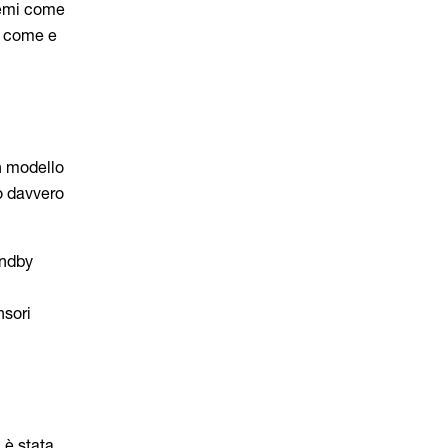
temi come
e come e
Un modello
o davvero
andby
nsori
 è stata