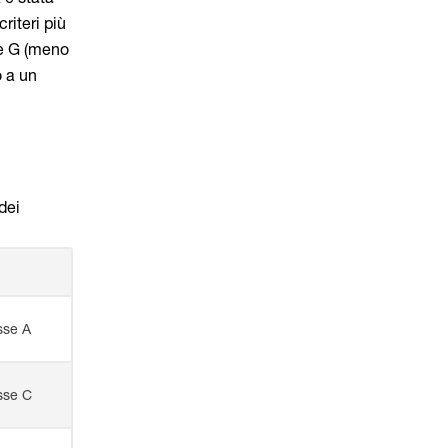
riteri più
sse G (meno
o a un
dei
sse A
sse C