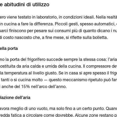
fero viene testato in laboratorio, in condizioni ideali. Nella realt
rni in cucina a fare la differenza. Piccoli gesti, spesso automatici,
arci finiscono per pesare sui consumi più di quanto dicano i n
 di costo nascosto che, a fine mese, si riflette sulla bolletta.
ella porta
o la porta del frigorifero succede sempre la stessa cosa: l’ari
ostituita da aria calda e umida della cucina. Il compressore de
e la temperatura al livello giusto. Se in casa si apre spesso il fri
n tanti o si cucina molto — questo meccanismo ripetuto può far
 anche del 15% nell’arco dell’anno.
lazione dell’aria
lavora meglio di uno vuoto, ma solo fino a un certo punto. Quan
 fredda fatica a circolare come dovrebbe. Alcune zone restano p