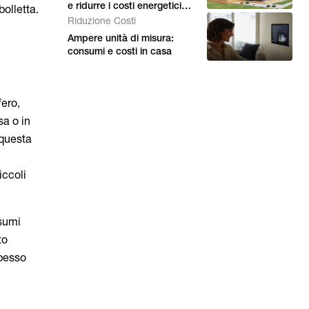
e ridurre i costi energetici
bolletta.
domestici
Riduzione Costi
Ampere unità di misura:
consumi e costi in casa
fero,
sa o in
, questa
iccoli
nsumi
to
spesso