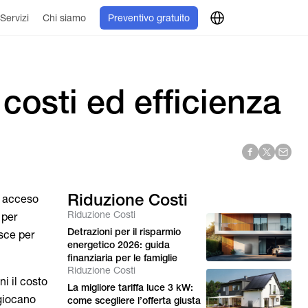
Servizi
Chi siamo
Preventivo gratuito
 costi ed efficienza
Riduzione Costi
ta acceso
Riduzione Costi
 per
Detrazioni per il risparmio
sce per
energetico 2026: guida
finanziaria per le famiglie
Riduzione Costi
i il costo
La migliore tariffa luce 3 kW:
 giocano
come scegliere l’offerta giusta