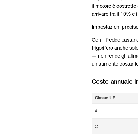
il motore è costrett
arrivare tra il 10% e 
Impostazioni precis
Con il freddo bastano
frigorifero anche sol
— non rende gli alime
un aumento costante 
Classe UE
A
C