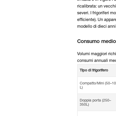
ricalibrata: un vecch
severi. I frigoriferi 
efficiente). Un appa
modello di dieci ann
Volumi maggiori richi
consumi annuali medi
Tipo di frigorifero
Compatto/Mini (50–1
L)
Doppia porta (250–
350L)