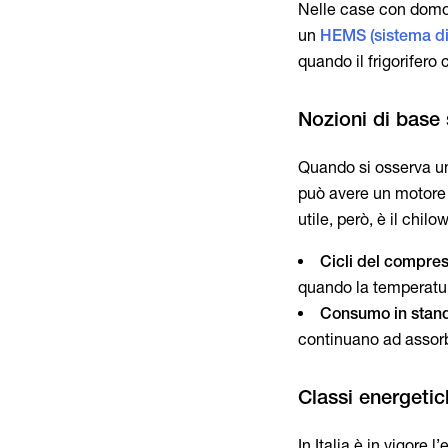
Nelle case con domot
un
HEMS (sistema di
quando il frigorifer
Quando si osserva un 
può avere un motore
utile, però, è il chi
Cicli del compres
quando la temperatur
Consumo in stan
continuano ad assorb
In Italia è in vigore 