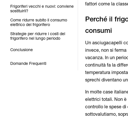
fattori come la class
Frigoriferi vecchi e nuovi: conviene
sostituirli?
Perché il fri
Come ridurre subito il consumo
elettrico del frigorifero
Strategie per ridurre i costi del
frigorifero nel lungo periodo
Un asciugacapelli con
Conclusione
invece, non si ferma 
vacanza. In un periodo 
Domande Frequenti
continuità fa la dif
temperatura impostat
sprechi diventano un
In molte case italian
elettrici totali. Non
controllo le spese di
sottovalutiamo, sopra