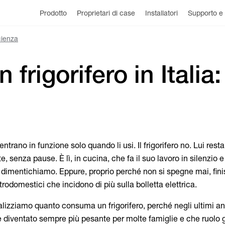
Prodotto
Proprietari di case
Installatori
Supporto e 
cienza
rigorifero in Italia:
e entrano in funzione solo quando li usi. Il frigorifero no. Lui res
, senza pause. È lì, in cucina, che fa il suo lavoro in silenzio e
dimentichiamo. Eppure, proprio perché non si spegne mai, fini
trodomestici che incidono di più sulla bolletta elettrica.
alizziamo quanto consuma un frigorifero, perché negli ultimi ann
a è diventato sempre più pesante per molte famiglie e che ruolo