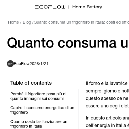
Home
/
Blog
/
Quanto consuma un frigorifero in Italia: costi ed effi
Quanto consuma un f
EcoFlow
2026/1/21
Table of contents
Il forno e la lavatric
sempre, giorno e notte
Perché il frigorifero pesa più di
questo spesso ce ne 
quanto immagini sui consumi
essere uno degli elet
Capire il consumo energetico di un
frigorifero
In questo articolo an
Quanto costa far funzionare un
dell’energia in Itali
frigorifero in Italia