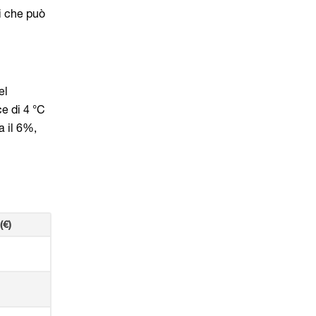
i che può
el
ce di 4 °C
a il 6%,
(€)