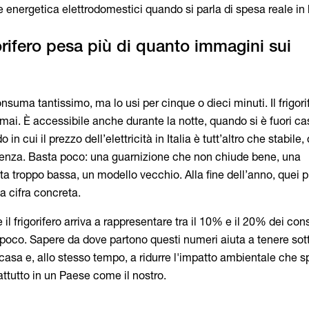
e energetica elettrodomestici quando si parla di spesa reale in 
gorifero pesa più di quanto immagini sui
suma tantissimo, ma lo usi per cinque o dieci minuti. Il frigori
mai. È accessibile anche durante la notte, quando si è fuori ca
in cui il prezzo dell’elettricità in Italia è tutt’altro che stabile
ferenza. Basta poco: una guarnizione che non chiude bene, una
a troppo bassa, un modello vecchio. Alla fine dell’anno, quei p
a cifra concreta.
e il frigorifero arriva a rappresentare tra il 10% e il 20% dei co
 è poco. Sapere da dove partono questi numeri aiuta a tenere sot
 casa e, allo stesso tempo, a ridurre l'impatto ambientale che 
ttutto in un Paese come il nostro.