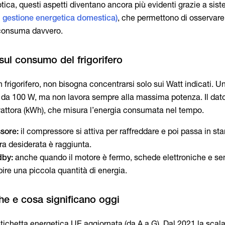
ica, questi aspetti diventano ancora più evidenti grazie a sis
 gestione energetica domestica)
, che permettono di osservar
o consuma davvero.
frigorifero, non bisogna concentrarsi solo sui Watt indicati. 
 da 100 W, ma non lavora sempre alla massima potenza. Il dat
lowattora (kWh), che misura l’energia consumata nel tempo.
sore:
il compressore si attiva per raffreddare e poi passa in st
a desiderata è raggiunta.
dby:
anche quando il motore è fermo, schede elettroniche e se
ire una piccola quantità di energia.
l’etichetta energetica UE aggiornata (da A a G). Dal 2021 la scala