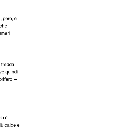
à, però, è
 che
umeri
a fredda
ve quindi
gorifero —
do è
iù calde e