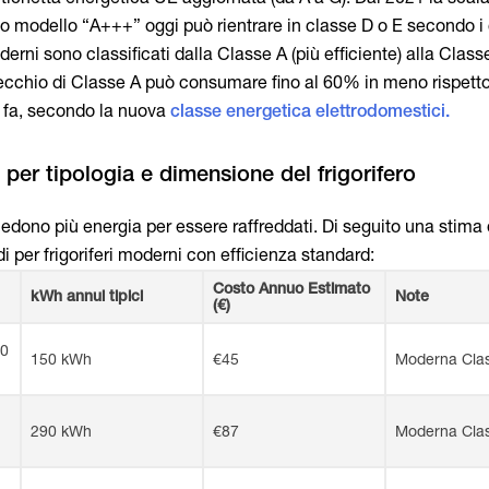
io modello “A+++” oggi può rientrare in classe D o E secondo i c
moderni sono classificati dalla Classe A (più efficiente) alla Cla
recchio di Classe A può consumare fino al 60% in meno rispett
i fa, secondo la nuova
classe energetica elettrodomestici.
edono più energia per essere raffreddati. Di seguito una stima 
 per frigoriferi moderni con efficienza standard:
Costo Annuo Estimato
kWh annui tipici
Note
(€)
00
150 kWh
€45
Moderna Cla
290 kWh
€87
Moderna Cla