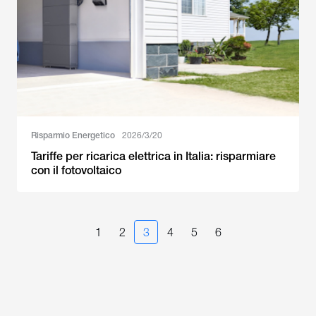
Risparmio Energetico
2026/3/20
Tariffe per ricarica elettrica in Italia: risparmiare
con il fotovoltaico
1
2
3
4
5
6