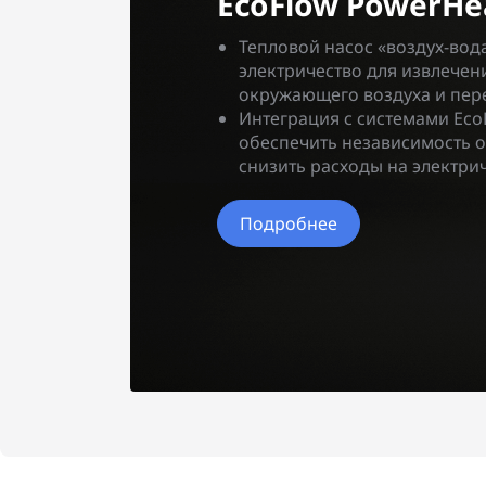
EcoFlow PowerHe
Тепловой насос «воздух-вод
электричество для извлечен
окружающего воздуха и пере
Интеграция с системами Eco
обеспечить независимость о
снизить расходы на электрич
Подробнее