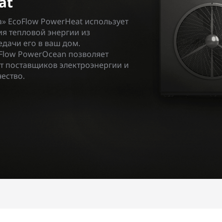
at
а» EcoFlow PowerHeat использует
ия тепловой энергии из
дачи его в ваш дом.
Flow PowerOcean позволяет
т поставщиков электроэнергии и
ество.