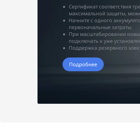
Сертификат соответствия тр
максимальной защиты, можн
Начните с одного аккумулят
первоначальные затраты.
При масштабировании новы
подключать к уже установл
Поддержка резервного элект
Подробнее