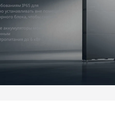
ебованиям IP65 для
о устанавливать вне помещений
орного блока, чтобы снизить
е аккумуляторы можно
енным
ропитания до 6 кВт