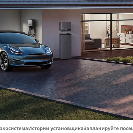
экосистема
Истории установщика
Запланируйте посе