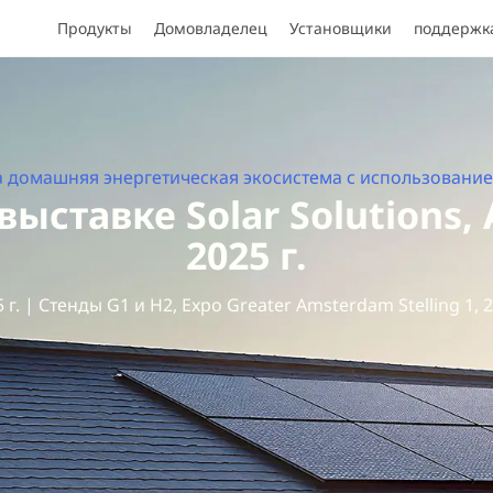
Продукты
Домовладелец
Установщики
поддержк
 домашняя энергетическая экосистема с использовани
выставке Solar Solutions
2025 г.
 г. | Стенды G1 и H2, Expo Greater Amsterdam Stelling 1, 2