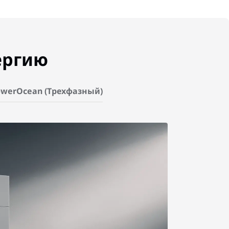
ергию
werOcean (Трехфазный)