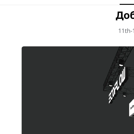
Доб
11th-