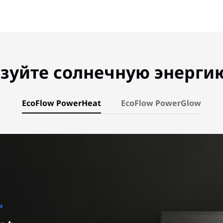
зуйте солнечную энергию
EcoFlow PowerHeat
EcoFlow PowerGlow
»