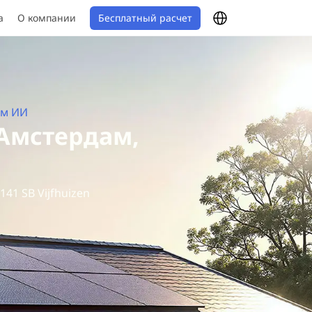
Бесплатный расчет
а
О компании
ем ИИ
, Амстердам,
141 SB Vijfhuizen