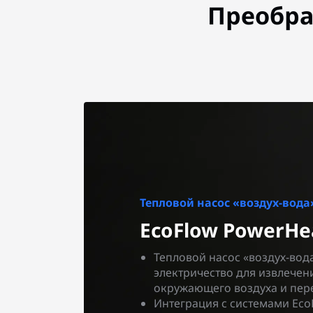
Преобра
Тепловой насос «воздух-вода
EcoFlow PowerHe
Тепловой насос «воздух-вод
электричество для извлечен
окружающего воздуха и пере
Интеграция с системами Eco