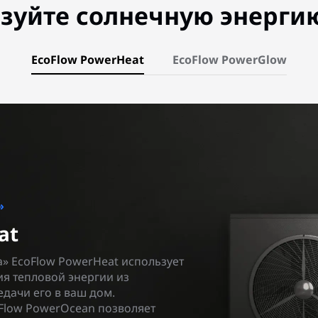
зуйте солнечную энергию
EcoFlow PowerHeat
EcoFlow PowerGlow
»
at
а» EcoFlow PowerHeat использует
ия тепловой энергии из
дачи его в ваш дом.
Flow PowerOcean позволяет