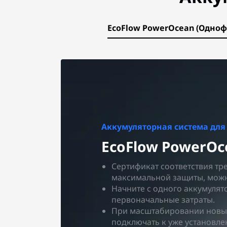
EcoFlow PowerOcean (Одно
Аккумуляторная система для
EcoFlow PowerOc
Сертификат соответствия тр
максимальной защиты, можн
Начните с одного аккумулят
первоначальные затраты.
При масштабировании новы
подключать к уже установл