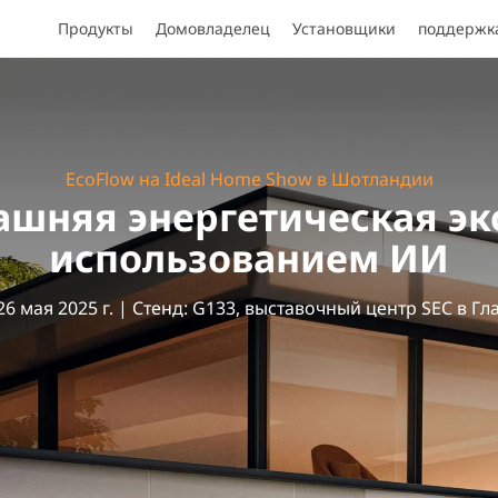
Продукты
Домовладелец
Установщики
поддержк
EcoFlow на Ideal Home Show в Шотландии
шняя энергетическая эк
использованием ИИ
26 мая 2025 г. | Стенд: G133, выставочный центр SEC в Гл