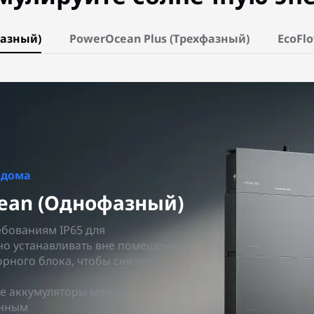
фазный)
PowerOcean Plus (Трехфазный)
EcoFl
 дома
ean (Однофазный)
ебованиям IP65 для
о устанавливать вне помещений
орного блока, чтобы снизить
е аккумуляторы можно
енным