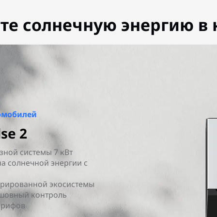
те солнечную энергию в
омобилей
se 2
ной системы 7 кВт
а солнечной энергии с
егрированной экосистемы
сшовный контроль
арифов