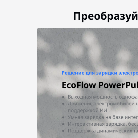
Преобразуй
Решение для зарядки электр
EcoFlow PowerPul
Выходная мощность однофаз
Движение электромобилей н
поддержкой ИИ
Умная зарядка на базе инт
Интерактивная зарядка, бе
Поддержка динамических т