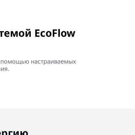
темой EcoFlow
с помощью настраиваемых
ия.
ергию