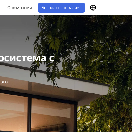
Бесплатный расчет
а
О компании
осистема с
азго