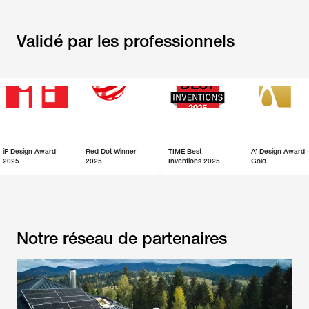
Validé par les professionnels
ign Award
Red Dot Winner
TIME Best
A’ Design Award –
2025
Inventions 2025
Gold
Notre réseau de partenaires