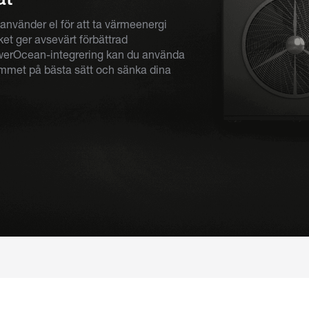
nvänder el för att ta värmeenergi
lket ger avsevärt förbättrad
werOcean-integrering kan du använda
emmet på bästa sätt och sänka dina