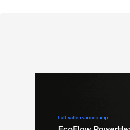
Luft-vatten värmepump
EcoFlow PowerHe