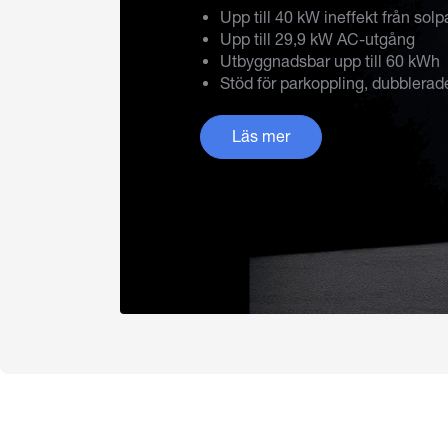
Upp till 40 kW ineffekt från solp
Upp till 29,9 kW AC-utgång
Utbyggnadsbar upp till 60 kWh
Stöd för parkoppling, dubblera
Läs mer