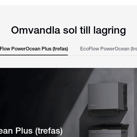
Omvandla sol till lagring
Flow PowerOcean Plus (trefas)
EcoFlow PowerOcean (tre
n Plus (trefas)