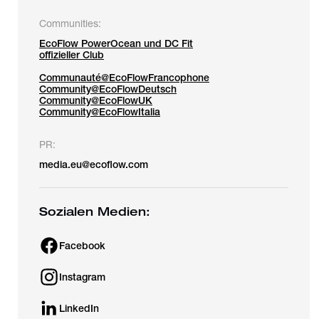
Communities:
EcoFlow PowerOcean und DC Fit
offizieller Club
Communauté@EcoFlowFrancophone
Community@EcoFlowDeutsch
Community@EcoFlowUK
Community@EcoFlowItalia
PR:
media.eu@ecoflow.com
Sozialen Medien:
Facebook
Instagram
LinkedIn